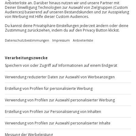
Du möchtest als Firma bestellen?
Sichere Dir attraktive Firmenkunden Vorteile.
+49 89 / 60 60 89 700
Mo-Fr: 9-17 Uhr
b2b@jochen-schweizer.de
www.b2b.jochen-schweizer.de/
Artikelnummer
:
58376
Andere Produkte entdecken