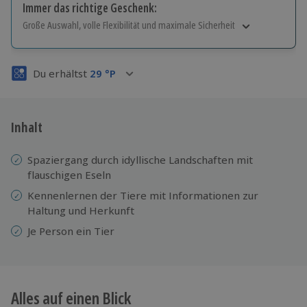
Immer das richtige Geschenk:
Große Auswahl, volle Flexibilität und maximale Sicherheit
Große Auswahl
Über 9.000 Erlebnisse.
Du erhältst
29
°P
Volle Flexibilität
Jeder Gutschein für alle Erlebnisse einlösbar.
Maximale Sicherheit
3 Jahre gültig & verlängerbar.
Inhalt
Spaziergang durch idyllische Landschaften mit
flauschigen Eseln
Kennenlernen der Tiere mit Informationen zur
Haltung und Herkunft
Je Person ein Tier
Alles auf einen Blick