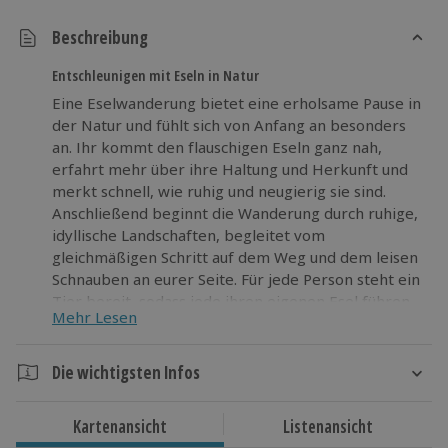
Beschreibung
Entschleunigen mit Eseln in Natur
Eine Eselwanderung bietet eine erholsame Pause in
der Natur und fühlt sich von Anfang an besonders
an. Ihr kommt den flauschigen Eseln ganz nah,
erfahrt mehr über ihre Haltung und Herkunft und
merkt schnell, wie ruhig und neugierig sie sind.
Anschließend beginnt die Wanderung durch ruhige,
idyllische Landschaften, begleitet vom
gleichmäßigen Schritt auf dem Weg und dem leisen
Schnauben an eurer Seite. Für jede Person steht ein
Tier bereit, sodass jede ihren eigenen Esel führen,
Mehr Lesen
Vertrauen aufbauen und sich Schritt für Schritt auf
dieses Erlebnis einlassen kann. So entsteht eine
Mischung aus Entspannung, Naturerlebnis und
Die wichtigsten Infos
leichter Aktivität. Wer eine ruhige Auszeit mit
Dauer
etwas Bewegung verbinden möchte, findet in den
Kartenansicht
Listenansicht
Angeboten zur Eselwanderung eine passende
Ca. 30 Minuten