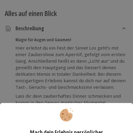
Alles auf einen Blick
Beschreibung
Magie für Augen und Gaumen!
Hier erlebst du ein Fest der Sinne! Los geht’s mit
einer Zaubershow zum Aperitif, gefolgt vom ersten
Gang. Anschließend heißt es dann „Licht aus“ und du
genießt den Hauptgang und das Dessert deines
delikaten Menüs in totaler Dunkelheit. Bei diesem
einzigartigen Erlebnis kannst du dich nur auf deinen
Tast-, Geruchs- und Geschmackssinn verlassen.
Lass dir dein zauberhaftes Dinner schmecken und
komm in den Genuss magischer Momente!
Mehr Lesen
Die wichtigsten Infos