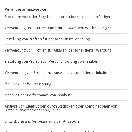
Du erreichst uns telefonisch zu folgenden Zeiten,
außer an bundesweiten Feiertagen:
Mo-Fr: 8-20 Uhr | Sa: 10-16 Uhr
Du möchtest als Firma bestellen?
Sichere Dir attraktive Firmenkunden Vorteile.
+49 89 / 60 60 89 700
Mo-Fr: 9-17 Uhr
b2b@jochen-schweizer.de
www.b2b.jochen-schweizer.de/
Artikelnummer
:
11217