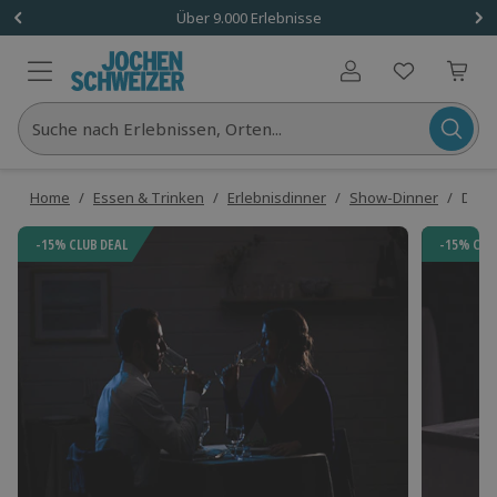
Über 9.000 Erlebnisse
Benutzerkonto
Suche nach Erlebnissen, Orten...
Home
/
Essen & Trinken
/
Erlebnisdinner
/
Show-Dinner
/
Dinne
-15% CLUB DEAL
-15% CLU