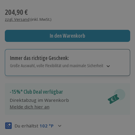
Wähle im nächsten Schritt einen Termin aus
204,90 €
zzgl. Versand
(inkl. MwSt.)
In den Warenkorb
Immer das richtige Geschenk:
Große Auswahl, volle Flexibilität und maximale Sicherheit
Große Auswahl
Über 9.000 Erlebnisse.
Volle Flexibilität
-15%* Club Deal verfügbar
Jeder Gutschein für alle Erlebnisse einlösbar.
Direktabzug im Warenkorb
Maximale Sicherheit
Melde dich hier an
3 Jahre gültig & verlängerbar.
Du erhältst
102
°P