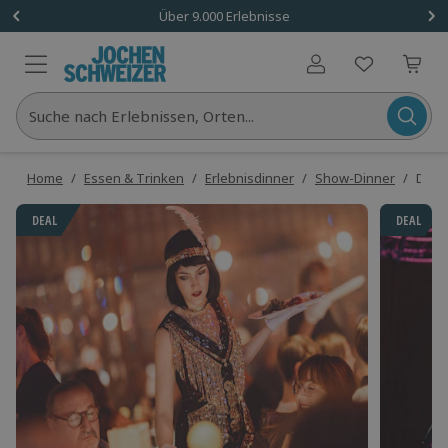
Über 9.000 Erlebnisse
Benutzerkonto
Suche nach Erlebnissen, Orten...
Home
/
Essen & Trinken
/
Erlebnisdinner
/
Show-Dinner
/
Dinne
DEAL
DEAL