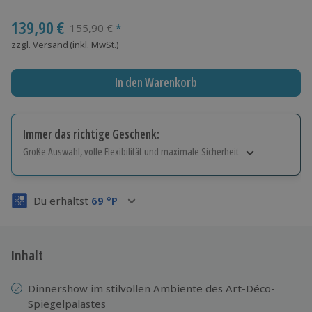
Wähle im nächsten Schritt einen Termin aus
139,90 €
Streichpreis
155,90 €
*
zzgl. Versand
(inkl. MwSt.)
In den Warenkorb
Immer das richtige Geschenk:
Große Auswahl, volle Flexibilität und maximale Sicherheit
Große Auswahl
Über 9.000 Erlebnisse.
Du erhältst
69
°P
Volle Flexibilität
Jeder Gutschein für alle Erlebnisse einlösbar.
Maximale Sicherheit
3 Jahre gültig & verlängerbar.
Inhalt
Dinnershow im stilvollen Ambiente des Art-Déco-
Spiegelpalastes