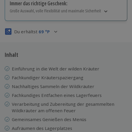
Immer das richtige Geschenk:
Große Auswahl, volle Flexibilität und maximale Sicherheit
Große Auswahl
Über 9.000 Erlebnisse.
Du erhältst
69
°P
Volle Flexibilität
Jeder Gutschein für alle Erlebnisse einlösbar.
Maximale Sicherheit
3 Jahre gültig & verlängerbar.
Inhalt
Einführung in die Welt der wilden Kräuter
Fachkundiger Kräuterspaziergang
Nachhaltiges Sammeln der Wildkräuter
Fachkundiges Entfachen eines Lagerfeuers
Verarbeitung und Zubereitung der gesammelten
Wildkräuter am offenen Feuer
Gemeinsames Genießen des Menüs
Aufräumen des Lagerplatzes