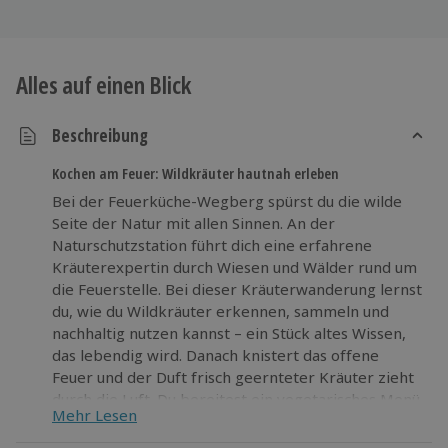
Alles auf einen Blick
Beschreibung
Kochen am Feuer: Wildkräuter hautnah erleben
Bei der Feuerküche-Wegberg spürst du die wilde
Seite der Natur mit allen Sinnen. An der
Naturschutzstation führt dich eine erfahrene
Kräuterexpertin durch Wiesen und Wälder rund um
die Feuerstelle. Bei dieser Kräuterwanderung lernst
du, wie du Wildkräuter erkennen, sammeln und
nachhaltig nutzen kannst – ein Stück altes Wissen,
das lebendig wird. Danach knistert das offene
Feuer und der Duft frisch geernteter Kräuter zieht
durch die Luft. Du bereitest ein vegetarisches Menü
Mehr Lesen
direkt am Feuer zu, schnippelst, rührst und
probierst mitten im Grünen. Wenn du Lust hast,