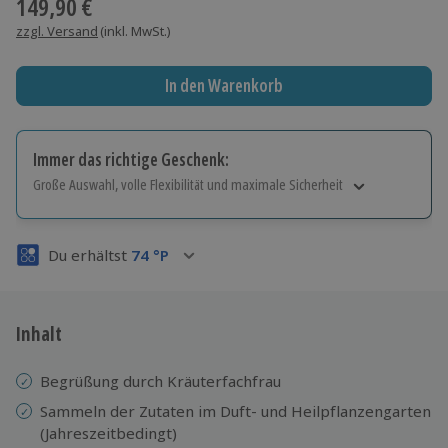
149,90 €
zzgl. Versand
(inkl. MwSt.)
In den Warenkorb
Immer das richtige Geschenk:
Große Auswahl, volle Flexibilität und maximale Sicherheit
Große Auswahl
Über 9.000 Erlebnisse.
Du erhältst
74
°P
Volle Flexibilität
Jeder Gutschein für alle Erlebnisse einlösbar.
Maximale Sicherheit
3 Jahre gültig & verlängerbar.
Inhalt
Begrüßung durch Kräuterfachfrau
Sammeln der Zutaten im Duft- und Heilpflanzengarten
(Jahreszeitbedingt)