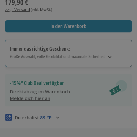
179,90 €
zzgl. Versand
(inkl. MwSt.)
In den Warenkorb
Immer das richtige Geschenk:
Große Auswahl, volle Flexibilität und maximale Sicherheit
Große Auswahl
Über 9.000 Erlebnisse.
Volle Flexibilität
-15%* Club Deal verfügbar
Jeder Gutschein für alle Erlebnisse einlösbar.
Direktabzug im Warenkorb
Maximale Sicherheit
Melde dich hier an
3 Jahre gültig & verlängerbar.
Du erhältst
89
°P