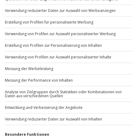
Du möchtest als Firma bestellen?
Sichere Dir attraktive Firmenkunden Vorteile.
+49 89 / 60 60 89 700
Mo-Fr: 9-17 Uhr
b2b@jochen-schweizer.de
www.b2b.jochen-schweizer.de/
Artikelnummer
:
47456
Andere Produkte entdecken