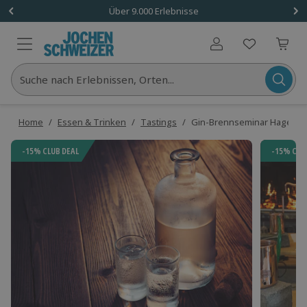
Über 9.000 Erlebnisse
Benutzerkonto
Suche nach Erlebnissen, Orten...
Home
/
Essen & Trinken
/
Tastings
/
Gin-Brennseminar Hagen
-15% CLUB DEAL
-15% CLU