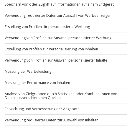
Mo-Fr: 8-20 Uhr | Sa: 10-16 Uhr
Du möchtest als Firma bestellen?
Sichere Dir attraktive Firmenkunden Vorteile.
+49 89 / 60 60 89 700
Mo-Fr: 9-17 Uhr
b2b@jochen-schweizer.de
www.b2b.jochen-schweizer.de/
Artikelnummer
:
47457
Andere Produkte entdecken