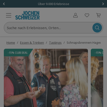
Über 9.000 Erlebnisse
Benutzerkonto
Suche nach Erlebnissen, Orten...
Home
/
Essen & Trinken
/
Tastings
/
Schnapsbrennen Hagen
-15% CLUB DEAL
-15% CLU