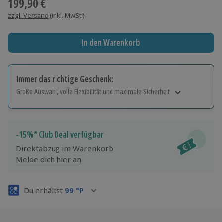
199,90 €
zzgl. Versand
(inkl. MwSt.)
In den Warenkorb
Immer das richtige Geschenk:
Große Auswahl, volle Flexibilität und maximale Sicherheit
Große Auswahl
Über 9.000 Erlebnisse.
Volle Flexibilität
-15%* Club Deal verfügbar
Jeder Gutschein für alle Erlebnisse einlösbar.
Direktabzug im Warenkorb
Maximale Sicherheit
Melde dich hier an
3 Jahre gültig & verlängerbar.
Du erhältst
99
°P