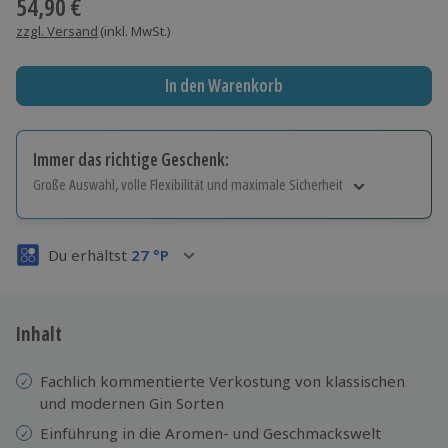
54,90 €
zzgl. Versand
(inkl. MwSt.)
In den Warenkorb
Immer das richtige Geschenk:
Große Auswahl, volle Flexibilität und maximale Sicherheit
Große Auswahl
Über 9.000 Erlebnisse.
Du erhältst
27
°P
Volle Flexibilität
Jeder Gutschein für alle Erlebnisse einlösbar.
Maximale Sicherheit
3 Jahre gültig & verlängerbar.
Inhalt
Fachlich kommentierte Verkostung von klassischen
und modernen Gin Sorten
Einführung in die Aromen- und Geschmackswelt