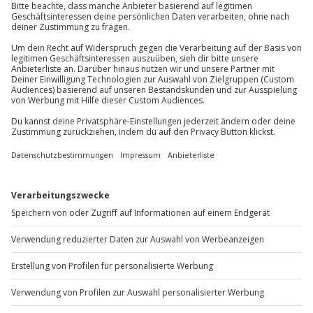
Mühldorfstraße 8
81671
München
Du erreichst uns telefonisch zu folgenden Zeiten,
außer an bundesweiten Feiertagen:
Mo-Fr: 8-20 Uhr | Sa: 10-16 Uhr
Du möchtest als Firma bestellen?
Sichere Dir attraktive Firmenkunden Vorteile.
+49 89 / 60 60 89 700
Mo-Fr: 9-17 Uhr
b2b@jochen-schweizer.de
www.b2b.jochen-schweizer.de/