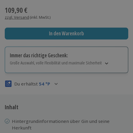
109,90 €
zzgl. Versand
(inkl. MwSt.)
In den Warenkorb
Immer das richtige Geschenk:
Große Auswahl, volle Flexibilität und maximale Sicherheit
Große Auswahl
Über 9.000 Erlebnisse.
Du erhältst
54
°P
Volle Flexibilität
Jeder Gutschein für alle Erlebnisse einlösbar.
Maximale Sicherheit
3 Jahre gültig & verlängerbar.
Inhalt
Hintergrundinformationen über Gin und seine
Herkunft