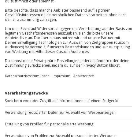
Gutschein gültig für 1 Person
Jochen Schweizer
GmbH
Mühldorfstraße 8
81671
München
Du erreichst uns telefonisch zu folgenden Zeiten,
außer an bundesweiten Feiertagen:
Mo-Fr: 8-20 Uhr | Sa: 10-16 Uhr
Du möchtest als Firma bestellen?
Sichere Dir attraktive Firmenkunden Vorteile.
+49 89 / 60 60 89 700
Mo-Fr: 9-17 Uhr
b2b@jochen-schweizer.de
www.b2b.jochen-schweizer.de/