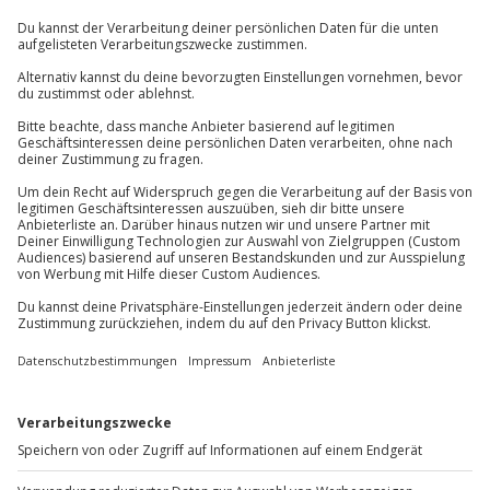
Ganzjährig zu bestimmten Terminen verfügbar
Du hast noch Fragen?
Teilnahmebedingungen
Mindestalter: 18 Jahre
089 / 70 80 90 55
Teilnehmer
Kontakt & FAQ
Gutschein gültig für 1 Person
Jochen Schweizer
GmbH
Mühldorfstraße 8
81671
München
Du erreichst uns telefonisch zu folgenden Zeiten,
außer an bundesweiten Feiertagen:
Mo-Fr: 8-20 Uhr | Sa: 10-16 Uhr
Du möchtest als Firma bestellen?