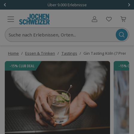
Über 9.000 Erlebnisse
Benutzerkonto
Suche nach Erlebnissen, Orten...
Home
/
Essen & Trinken
/
Tastings
/
Gin Tasting Köln (7 Premium
-15% CLUB DEAL
-15% CLU