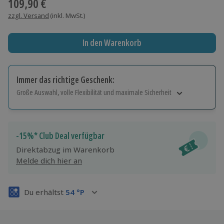
109,90 €
zzgl. Versand
(inkl. MwSt.)
In den Warenkorb
Immer das richtige Geschenk:
Große Auswahl, volle Flexibilität und maximale Sicherheit
Große Auswahl
Über 9.000 Erlebnisse.
Volle Flexibilität
-15%* Club Deal verfügbar
Jeder Gutschein für alle Erlebnisse einlösbar.
Direktabzug im Warenkorb
Maximale Sicherheit
Melde dich hier an
3 Jahre gültig & verlängerbar.
Du erhältst
54
°P