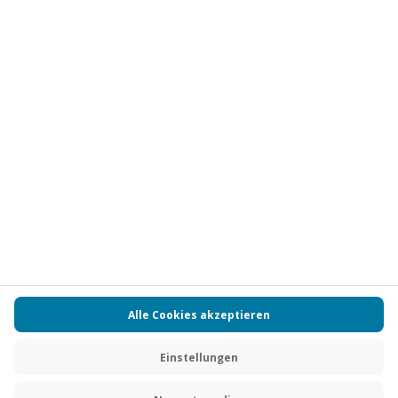
Vertrag widerrufen
FAQs
Kontakt
Zahlungsarten
Über uns
Magazin
Jobs
Partnerprogramm
PAYBACK
Versand und Lieferung
Presse
AGB
Cookie Einstellungen
Datenschutz
Nutzungsbedingungen
Online-Marktplatz
Barrierefreiheit
Grounding Page
Compliance
Impressum
RECHNUNG