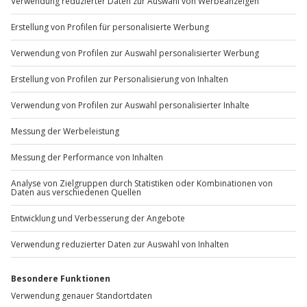
Sichere Dir attraktive Firmenkunden Vorteile.
+49 89 / 60 60 89 700
Mo-Fr: 9-17 Uhr
b2b@jochen-schweizer.de
www.b2b.jochen-schweizer.de/
Artikelnummer
:
59387
Andere Produkte entdecken