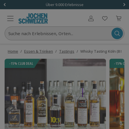
Über 9.000 Erlebnisse
Benutzerkonto
Suche nach Erlebnissen, Orten...
Home
/
Essen & Trinken
/
Tastings
/
Whisky Tasting Köln (8 High
-15% CLUB DEAL
-15% CLU