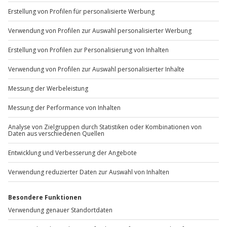
+49 89 / 60 60 89 700
Mo-Fr: 9-17 Uhr
b2b@jochen-schweizer.de
www.b2b.jochen-schweizer.de/
Artikelnummer
:
59366
Andere Produkte entdecken
-15% CLUB DEAL
-15% CLUB DEAL