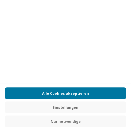
Vertrag widerrufen
FAQs
Kontakt
Zahlungsarten
Über uns
Magazin
Jobs
Partnerprogramm
PAYBACK
Versand und Lieferung
Presse
AGB
Cookie Einstellungen
Datenschutz
Nutzungsbedingungen
Online-Marktplatz
Barrierefreiheit
Grounding Page
Compliance
Impressum
RECHNUNG