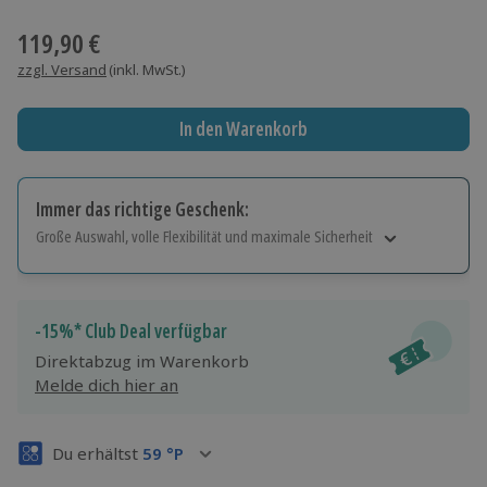
Wähle im nächsten Schritt einen Termin aus
119,90 €
zzgl. Versand
(inkl. MwSt.)
In den Warenkorb
Immer das richtige Geschenk:
Große Auswahl, volle Flexibilität und maximale Sicherheit
Große Auswahl
Über 9.000 Erlebnisse.
Volle Flexibilität
-15%* Club Deal verfügbar
Jeder Gutschein für alle Erlebnisse einlösbar.
Direktabzug im Warenkorb
Maximale Sicherheit
Melde dich hier an
3 Jahre gültig & verlängerbar.
Du erhältst
59
°P