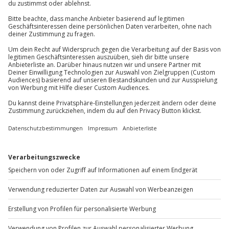
Kontakt & FAQ
Jochen Schweizer
GmbH
Mühldorfstraße 8
81671
München
Du erreichst uns telefonisch zu folgenden Zeiten,
außer an bundesweiten Feiertagen:
Mo-Fr: 8-20 Uhr | Sa: 10-16 Uhr
Du möchtest als Firma bestellen?
Sichere Dir attraktive Firmenkunden Vorteile.
+49 89 / 60 60 89 700
Mo-Fr: 9-17 Uhr
b2b@jochen-schweizer.de