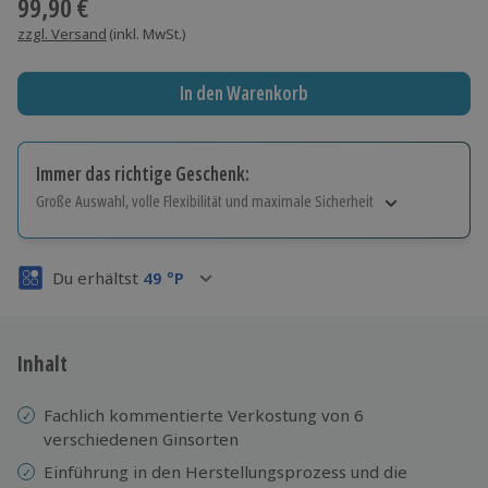
99,90 €
zzgl. Versand
(inkl. MwSt.)
In den Warenkorb
Immer das richtige Geschenk:
Große Auswahl, volle Flexibilität und maximale Sicherheit
Große Auswahl
Über 9.000 Erlebnisse.
Du erhältst
49
°P
Volle Flexibilität
Jeder Gutschein für alle Erlebnisse einlösbar.
Maximale Sicherheit
3 Jahre gültig & verlängerbar.
Inhalt
Fachlich kommentierte Verkostung von 6
verschiedenen Ginsorten
Einführung in den Herstellungsprozess und die