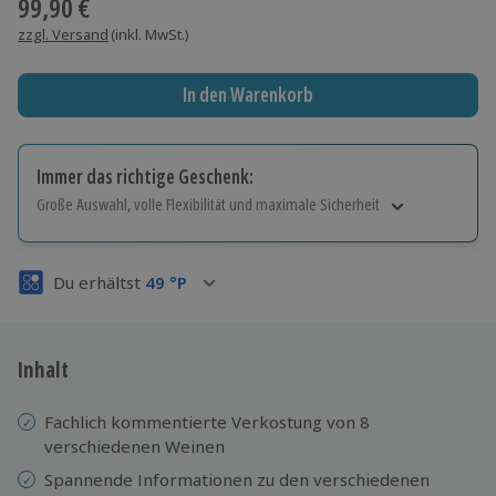
99,90 €
zzgl. Versand
(inkl. MwSt.)
In den Warenkorb
Immer das richtige Geschenk:
Große Auswahl, volle Flexibilität und maximale Sicherheit
Große Auswahl
Über 9.000 Erlebnisse.
Du erhältst
49
°P
Volle Flexibilität
Jeder Gutschein für alle Erlebnisse einlösbar.
Maximale Sicherheit
3 Jahre gültig & verlängerbar.
Inhalt
Fachlich kommentierte Verkostung von 8
verschiedenen Weinen
Spannende Informationen zu den verschiedenen