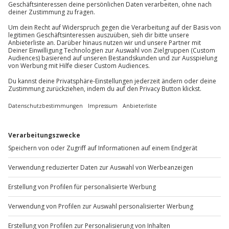
81671
München
Du erreichst uns telefonisch zu folgenden Zeiten,
außer an bundesweiten Feiertagen:
Mo-Fr: 8-20 Uhr | Sa: 10-16 Uhr
Du möchtest als Firma bestellen?
Sichere Dir attraktive Firmenkunden Vorteile.
+49 89 / 60 60 89 700
Mo-Fr: 9-17 Uhr
b2b@jochen-schweizer.de
www.b2b.jochen-schweizer.de/
Artikelnummer
:
38793