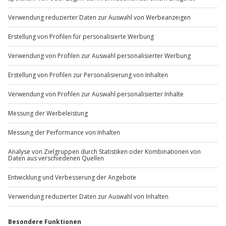
Du möchtest als Firma bestellen?
Sichere Dir attraktive Firmenkunden Vorteile.
+49 89 / 60 60 89 700
Mo-Fr: 9-17 Uhr
b2b@jochen-schweizer.de
www.b2b.jochen-schweizer.de/
Artikelnummer
:
29506
Andere Produkte entdecken