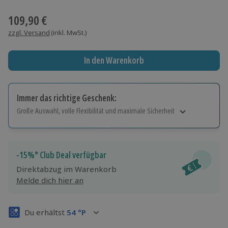
Wähle im nächsten Schritt einen Termin aus
109,90 €
zzgl. Versand
(inkl. MwSt.)
In den Warenkorb
Immer das richtige Geschenk:
Große Auswahl, volle Flexibilität und maximale Sicherheit
Große Auswahl
Über 9.000 Erlebnisse.
Volle Flexibilität
-15%* Club Deal verfügbar
Jeder Gutschein für alle Erlebnisse einlösbar.
Direktabzug im Warenkorb
Maximale Sicherheit
Melde dich hier an
3 Jahre gültig & verlängerbar.
Du erhältst
54
°P