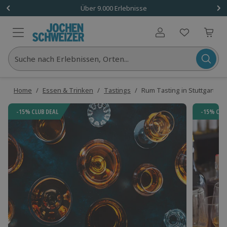
Über 9.000 Erlebnisse
Benutzerkonto
Suche nach Erlebnissen, Orten...
Home
/
Essen & Trinken
/
Tastings
/
Rum Tasting in Stuttgart (8
-15% CLUB DEAL
-15% CLU