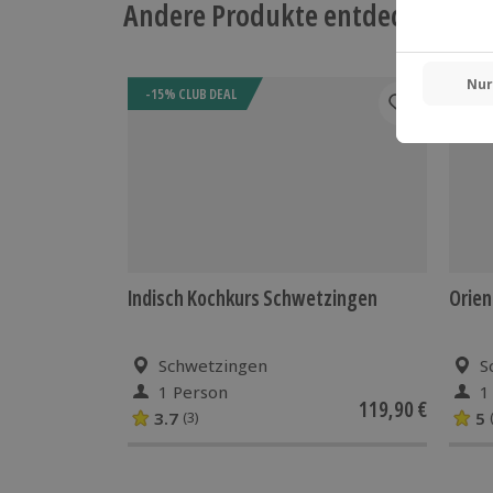
Andere Produkte entdecken
-15% CLUB DEAL
-15%
Indisch Kochkurs Schwetzingen
Orien
Schwetzingen
S
1 Person
1
119,90 €
3.7
5
(3)