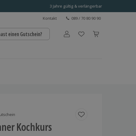
3 Jahre gültig & verlängerbar
Kontakt
089 / 70 80 90 90
hast einen Gutschein?
Benutzerkonto
utschein
aner Kochkurs