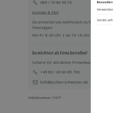
089 / 70 80 90 55
Teilnehmer
Kontakt & FAQ
Gutschein gültig für 1 Person
Du erreichst uns telefonisch zu folgenden Z
Gruppengröße: 6-20 Personen
Feiertagen:
Mo-Fr: 8-20 Uhr | Sa: 10-16 Uhr
Du möchtest als Firma bestellen?
Sichere Dir attraktive Firmenkunden Vorteile
+49 89 / 60 60 89 700
Mo-
b2b@jochen-schweizer.de
Artikelnummer
:
31977