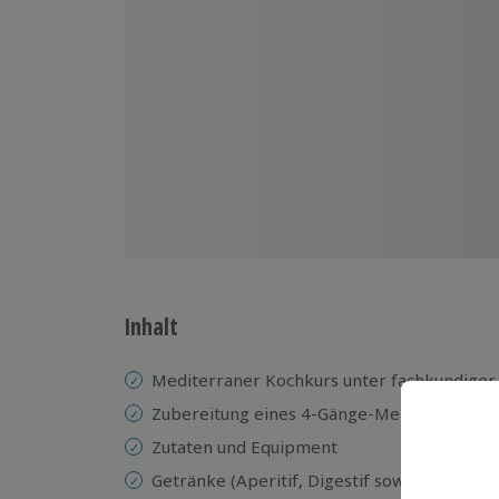
Inhalt
Mediterraner Kochkurs unter fachkundiger
Zubereitung eines 4-Gänge-Menüs
Zutaten und Equipment
Getränke (Aperitif, Digestif sowie Kaffee 