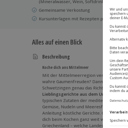
(Mineralwasser, Wein, Softdrinks, Bier))
Gemeinsame Verkostung
Kursunterlagen mit Rezepten per Mail
Alles auf einen Blick
Beschreibung
Koche dich ans Mittelmeer
Mit der Mittelmeerregion verbindest du 
wahre Gaumenfreuden? Dann ist der Medi
Schwetzingen genau das Richtige für dich.
Lieblingsgerichte aus dem Urlaub ganz e
typischen Zutaten der mediterranen Küche
Gemüse, Nudeln und Meeresfrüchten zaube
Anleitung köstliche Gerichte. Gönne dir e
dich beim Kochen ganz weit weg. Südfrank
Griechenland – welche Landesküche aus de