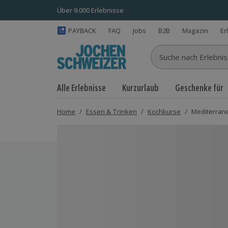
Über 9.000 Erlebnisse
PAYBACK
FAQ
Jobs
B2B
Magazin
Er
Suche nach Erlebnisse
Alle Erlebnisse
Kurzurlaub
Geschenke für
Home
/
Essen & Trinken
/
Kochkurse
/
Mediterran
Bild 1 von 3