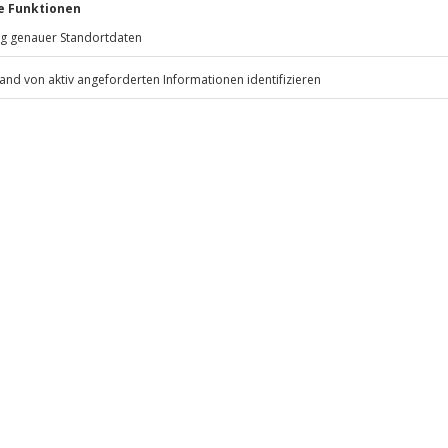
Jochen Schweizer
GmbH
Mühldorfstraße 8
81671
München
eiten, außer an bundesweiten
.
Fr: 9-17 Uhr
www.b2b.jochen-schweizer.de/