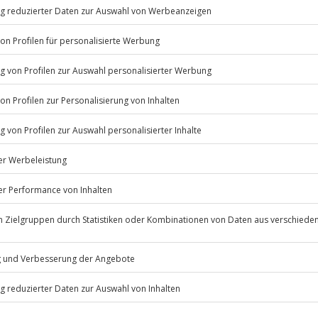
inarische Reise
beim
men?
d rollstuhlgerecht ausgestattet.
ügbar.
Listenansicht
© OpenStreetMaps
 ansteckende Krankheiten
icht
 nach Absprache mit dem