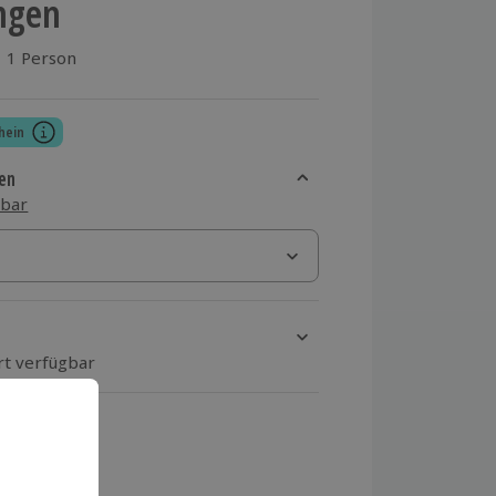
ngen
1 Person
aus 1 Bewertungen
hein
en
sbar
rt verfügbar
ten Schritt einen Termin aus
 MwSt.)