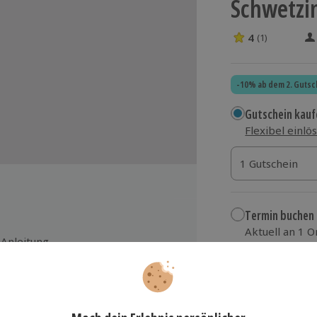
Schwetzi
4
(1)
4 Sterne von 5 
-10% ab dem 2. Gutsc
Gutschein kauf
Flexibel einlö
1 Gutschein
1 Gutschein
1 Gutschein
Termin buchen
Aktuell an 1 O
 Anleitung
Wähle im nächs
119,90 €
und weitere Getränke
zzgl. Versand
(inkl.