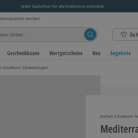
Jeder Gutschein für alle Erlebnisse einlösbar
lebnispartner werden
Du 
n...
Geschenkboxen
Wertgutscheine
Neu
Angebote
er Kochkurs Schwetzingen
Jochen Schweizer G
Mediterr