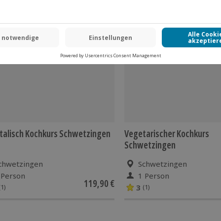
 CLUB DEAL
talisch Kochkurs Schwetzingen
Vegetarischer Kochkurs
Schwetzingen
chwetzingen
Schwetzingen
 Person
1 Person
119,90 €
3
(1)
(1)