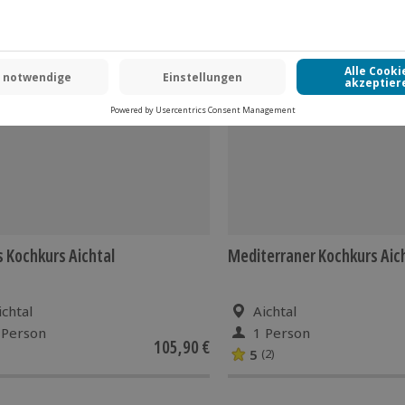
 CLUB DEAL
-15% CLUB DEAL
 Kochkurs Aichtal
Mediterraner Kochkurs Aic
ichtal
Aichtal
 Person
1 Person
105,90 €
5
(2)