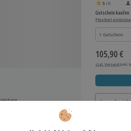
5
(1)
5 Sterne von 5 
Gutschein kaufen
Flexibel einlösba
1 Gutschein
1 Gutschein
1 Gutschein
105,90 €
zzgl. Versand
(inkl.
Anleitung
Immer das rich
Große Auswahl, voll
Große Auswa
ee
Über 9.000 Erle