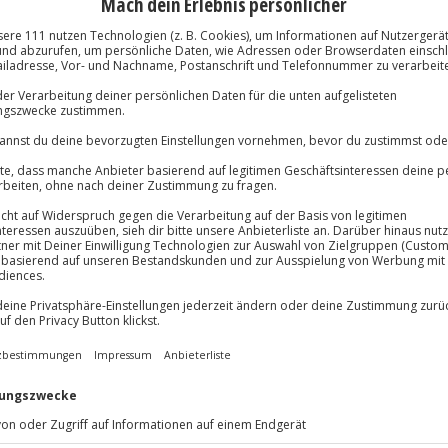
Volle Flexibil
-15%* Club Dea
Jeder Gutschein
Direktabzug 
Maximale Sic
Melde dich hie
3 Jahre gültig 
lösung übertragbar.
Details
Du erhältst
Unternimm beim Italienischen
Reise an den Stiefel im
st, lernst du bei einem Aperitif
assierst die
Tomaten zur Suppe
,
Fleisch in die Pfanne. Es duftet
en Ravioli mit der Spinat-Ricotta