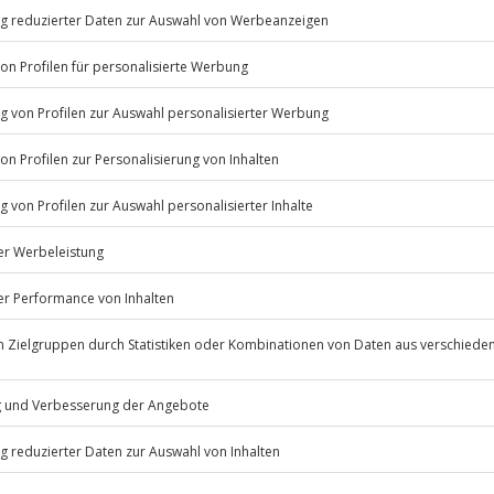
kann die Verkostung losgehen. Es
 in Italien!
 dir das Urlaubsfeeling auf den
Listenansicht
ügbar.
© OpenStreetMaps
icht
 nach Absprache mit dem