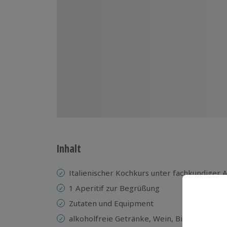
Inhalt
Italienischer Kochkurs unter fachkundiger 
1 Aperitif zur Begrüßung
Zutaten und Equipment
alkoholfreie Getränke, Wein, Bier und Kaff