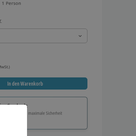
1 Person
aus 1 Bewertungen
r
 MwSt.)
In den Warenkorb
tige Geschenk:
e Flexibilität und maximale Sicherheit
hl
bnisse.