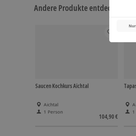
Andere Produkte entdecken
-15%
Saucen Kochkurs Aichtal
Tapas
Aichtal
A
1 Person
1
104,90 €