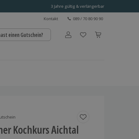
3 Jahre gültig & verlängerbar
Kontakt
089 / 70 80 90 90
hast einen Gutschein?
Benutzerkonto
utschein
cher Kochkurs Aichtal