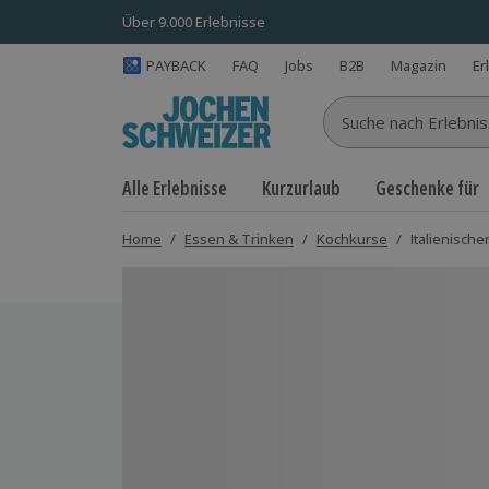
Über 9.000 Erlebnisse
PAYBACK
FAQ
Jobs
B2B
Magazin
Er
Suche nach Erlebnisse
Alle Erlebnisse
Kurzurlaub
Geschenke für
Home
/
Essen & Trinken
/
Kochkurse
/
Italienische
Bild 1 von 3