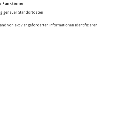
Jochen Schweizer
GmbH
Mühldorfstraße 8
81671
München
eiten, außer an bundesweiten
.
Fr: 9-17 Uhr
www.b2b.jochen-schweizer.de/