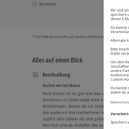
Rezepte
* Der Rabatt ist nicht auf andere Erlebnisse bei der Ein
Alles auf einen Blick
Beschreibung
Kochen wie bei Mama
Kein Essen ist so gut wie das in Italien! 
Kochkurs in Filderstadt eine kulinarische 
Mittelmeer. Bevor du ins Schwärmen komm
die anderen Kursteilnehmer kennen. Du p
zupfst den Salbei ab und gibst diesen zum 
herrlich und du befüllst die selbstgemacht