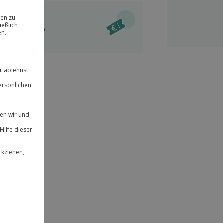
ität
l verfügbar
 für alle Erlebnisse einlösbar.
im Warenkorb
herheit
r an
& verlängerbar.
52
°P