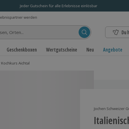
Jeder Gutschein für alle Erlebnisse einlösbar
lebnispartner werden
Du 
n...
Geschenkboxen
Wertgutscheine
Neu
Angebote
r Kochkurs Aichtal
Jochen Schweizer G
Italienis