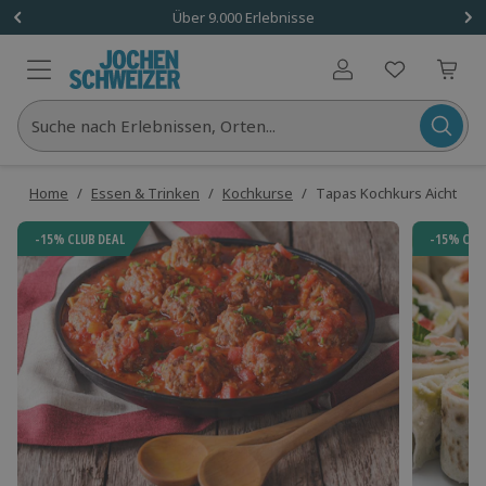
Über 9.000 Erlebnisse
Benutzerkonto
Suche nach Erlebnissen, Orten...
Home
/
Essen & Trinken
/
Kochkurse
/
Tapas Kochkurs Aichtal
-15% CLUB DEAL
-15% CLU