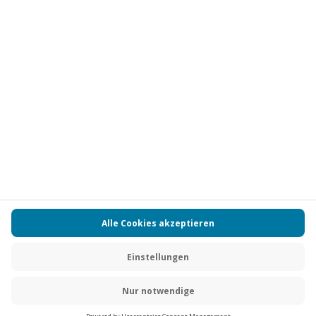
Vertrag widerrufen
FAQs
Kontakt
Zahlungsarten
Über uns
Magazin
Jobs
Partnerprogramm
PAYBACK
Versand und Lieferung
Presse
AGB
Cookie Einstellungen
Datenschutz
Nutzungsbedingungen
Online-Marktplatz
Barrierefreiheit
Grounding Page
Compliance
Impressum
RECHNUNG