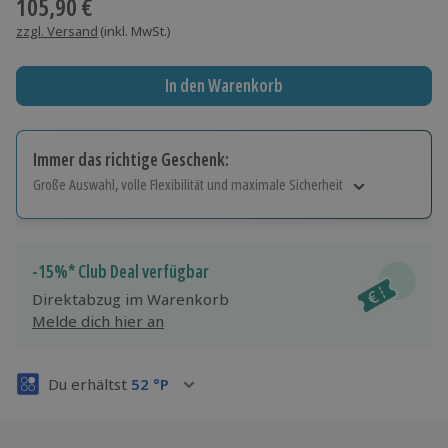
105,90 €
zzgl. Versand
(inkl. MwSt.)
In den Warenkorb
Immer das richtige Geschenk:
Große Auswahl, volle Flexibilität und maximale Sicherheit
Große Auswahl
Über 9.000 Erlebnisse.
Volle Flexibilität
-15%* Club Deal verfügbar
Jeder Gutschein für alle Erlebnisse einlösbar.
Direktabzug im Warenkorb
Maximale Sicherheit
Melde dich hier an
3 Jahre gültig & verlängerbar.
Du erhältst
52
°P