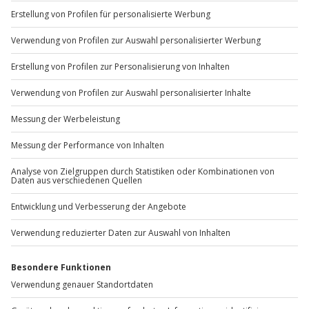
+49 89 / 60 60 89 700
Mo-Fr: 9-17 Uhr
b2b@jochen-schweizer.de
www.b2b.jochen-schweizer.de/
Artikelnummer
:
47001
Andere Produkte entdecken
-15% CLUB DEAL