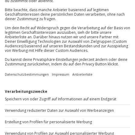
Gutschein gültig für 2 Personen
Gruppengröße: 6-12 Personen
Jochen Schweizer
GmbH
Mühldorfstraße 8
81671
München
Du erreichst uns telefonisch zu folgenden Zeiten,
außer an bundesweiten Feiertagen:
Mo-Fr: 8-20 Uhr | Sa: 10-16 Uhr
Du möchtest als Firma bestellen?
Sichere Dir attraktive Firmenkunden Vorteile.
+49 89 / 60 60 89 700
Mo-Fr: 9-17 Uhr
b2b@jochen-schweizer.de
www.b2b.jochen-schweizer.de/