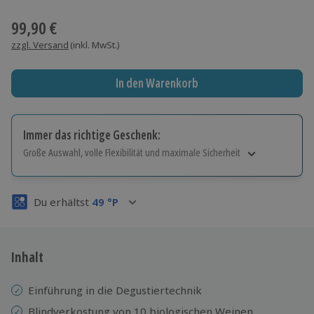
Wähle im nächsten Schritt einen Termin aus
99,90 €
zzgl. Versand
(inkl. MwSt.)
In den Warenkorb
Immer das richtige Geschenk:
Große Auswahl, volle Flexibilität und maximale Sicherheit
Große Auswahl
Über 9.000 Erlebnisse.
Du erhältst
49
°P
Volle Flexibilität
Jeder Gutschein für alle Erlebnisse einlösbar.
Maximale Sicherheit
3 Jahre gültig & verlängerbar.
Inhalt
Einführung in die Degustiertechnik
Blindverkostung von 10 biologischen Weinen