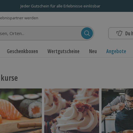
Jeder Gutschein für alle Erlebnisse einlösbar
lebnispartner werden
Du 
n...
Geschenkboxen
Wertgutscheine
Neu
Angebote
kurse