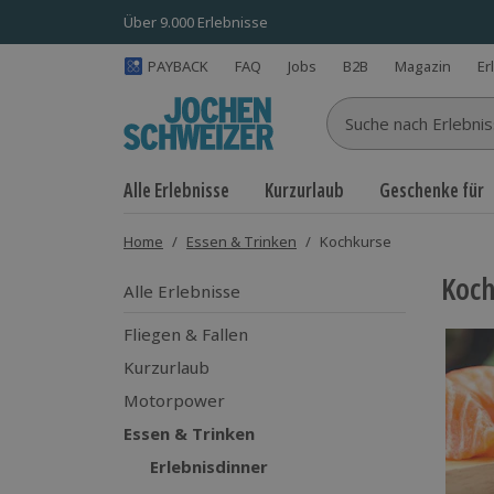
Über 9.000 Erlebnisse
PAYBACK
FAQ
Jobs
B2B
Magazin
Er
Suche nach Erlebnisse
Alle Erlebnisse
Kurzurlaub
Geschenke für
Home
/
Essen & Trinken
/
Kochkurse
Koch
Alle Erlebnisse
Fliegen & Fallen
Kurzurlaub
Motorpower
Essen & Trinken
Erlebnisdinner