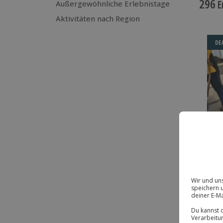
296
E
Außergewöhnliche Erlebnistage
Aktivitäten nach Region
DE
-1