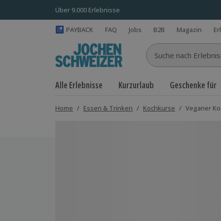
Über 9.000 Erlebnisse
PAYBACK
FAQ
Jobs
B2B
Magazin
Er
Suche nach Erlebnisse
Alle Erlebnisse
Kurzurlaub
Geschenke für
Home
/
Essen & Trinken
/
Kochkurse
/
Veganer Ko
Bild 1 von 3