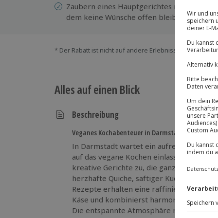
Zaubern eines Hauptgerichtes mit vielen 
dem keine Wünsche offen bleiben
* Der Rabatt ist nicht auf andere Erlebnisse bei der Ein
Alles auf einen Blick
Beschreibung
Veganes Kochabenteuer in Darmstadt erleben
In Darmstadt wartet ein aufregendes Aben
auf das vegane Kochen einlässt. Mit natür
kreative Gerichte zu, die ganz ohne tier
herzhafte Quiche, saftiger Kuchen oder fe
Rezepte erhalten eine raffinierte pflanzl
Käse und kombinierst harmonierende Zuta
Die entspannte Atmosphäre macht es leic