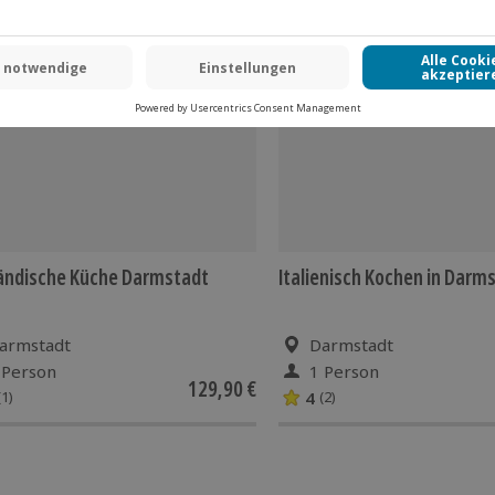
 CLUB DEAL
-15% CLUB DEAL
ändische Küche Darmstadt
Italienisch Kochen in Darm
armstadt
Darmstadt
 Person
1 Person
129,90 €
4
(1)
(2)