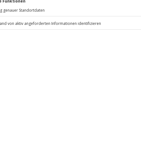
Mühldorfstraße 8
81671
München
 um am Erlebnis teilzunhemen?
eiten, außer an bundesweiten
 Krankheiten oder offene Wunden
.
Fr: 9-17 Uhr
www.b2b.jochen-schweizer.de/