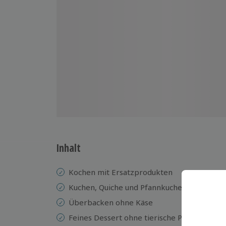
Inhalt
Kochen mit Ersatzprodukten
Kuchen, Quiche und Pfannkuchen ohne Eier 
Überbacken ohne Käse
Feines Dessert ohne tierische Produkte