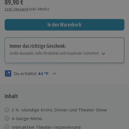
89,90 €
zzgl. Versand
(inkl. MwSt.)
In den Warenkorb
Immer das richtige Geschenk:
Große Auswahl, volle Flexibilität und maximale Sicherheit
Große Auswahl
Über 9.000 Erlebnisse.
Du erhältst
44
°P
Volle Flexibilität
Jeder Gutschein für alle Erlebnisse einlösbar.
Maximale Sicherheit
3 Jahre gültig & verlängerbar.
Inhalt
3 ½ -stündige Krimi, Dinner und Theater Show
4-Gänge-Menü
Interaktive Theater-Inszenierung