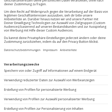
Gruppengröße zwischen 70 und 150 Personen
Du erreichst uns telefonisch zu folgenden Zeiten,
außer an bundesweiten Feiertagen:
Hinweis
Mo-Fr: 8-20 Uhr | Sa: 10-16 Uhr
Alle verfügbaren Termine sind ausschließlich
über die Online Einlösung buchbar
Klassische Abendgarderobe ist erwünscht
Du möchtest als Firma bestellen?
Sichere Dir attraktive Firmenkunden Vorteile.
+49 89 / 60 60 89 700
Mo-Fr: 9-17 Uhr
b2b@jochen-schweizer.de
www.b2b.jochen-schweizer.de/
Artikelnummer
:
64318