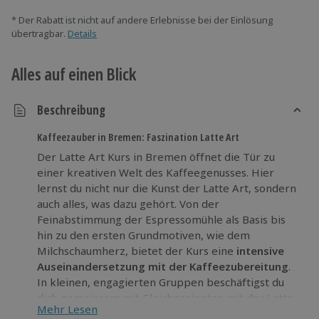
* Der Rabatt ist nicht auf andere Erlebnisse bei der Einlösung
übertragbar.
Details
Alles auf einen Blick
Beschreibung
Kaffeezauber in Bremen: Faszination Latte Art
Der Latte Art Kurs in Bremen öffnet die Tür zu
einer kreativen Welt des Kaffeegenusses. Hier
lernst du nicht nur die Kunst der Latte Art, sondern
auch alles, was dazu gehört. Von der
Feinabstimmung der Espressomühle als Basis bis
hin zu den ersten Grundmotiven, wie dem
Milchschaumherz, bietet der Kurs eine
intensive
Auseinandersetzung mit der Kaffeezubereitung
.
In kleinen, engagierten Gruppen beschäftigst du
dich gemeinsam mit Gleichgesinnten mit der Latte
Mehr Lesen
Art und verfeinerst deine Techniken für