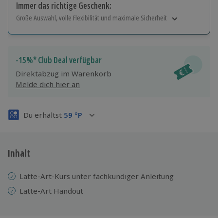
Immer das richtige Geschenk:
Große Auswahl, volle Flexibilität und maximale Sicherheit
Große Auswahl
Über 9.000 Erlebnisse.
Volle Flexibilität
-15%* Club Deal verfügbar
Jeder Gutschein für alle Erlebnisse einlösbar.
Direktabzug im Warenkorb
Maximale Sicherheit
Melde dich hier an
3 Jahre gültig & verlängerbar.
Du erhältst
59
°P
Inhalt
Latte-Art-Kurs unter fachkundiger Anleitung
Latte-Art Handout