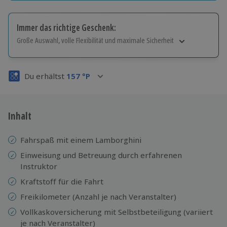
Immer das richtige Geschenk:
Große Auswahl, volle Flexibilität und maximale Sicherheit
Große Auswahl
Über 9.000 Erlebnisse.
Du erhältst
157
°P
Volle Flexibilität
Jeder Gutschein für alle Erlebnisse einlösbar.
Maximale Sicherheit
3 Jahre gültig & verlängerbar.
Inhalt
Fahrspaß mit einem Lamborghini
Einweisung und Betreuung durch erfahrenen
Instruktor
Kraftstoff für die Fahrt
Freikilometer (Anzahl je nach Veranstalter)
Vollkaskoversicherung mit Selbstbeteiligung (variiert
je nach Veranstalter)