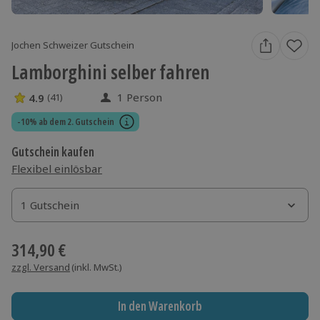
Jochen Schweizer Gutschein
Lamborghini selber fahren
1 Person
4.9
(41)
4.9 Sterne von 5 aus 41 Bewertungen
-10% ab dem 2. Gutschein
Gutschein kaufen
Flexibel einlösbar
1 Gutschein
1 Gutschein
1 Gutschein
314,90 €
zzgl. Versand
(inkl. MwSt.)
In den Warenkorb