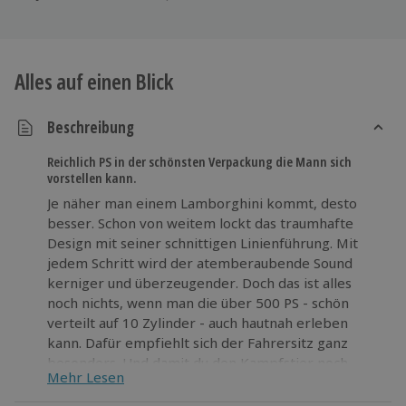
Alles auf einen Blick
Beschreibung
Reichlich PS in der schönsten Verpackung die Mann sich
vorstellen kann.
Je näher man einem Lamborghini kommt, desto
besser. Schon von weitem lockt das traumhafte
Design mit seiner schnittigen Linienführung. Mit
jedem Schritt wird der atemberaubende Sound
kerniger und überzeugender. Doch das ist alles
noch nichts, wenn man die über 500 PS - schön
verteilt auf 10 Zylinder - auch hautnah erleben
kann. Dafür empfiehlt sich der Fahrersitz ganz
besonders. Und damit du den Kampfstier noch
Mehr Lesen
schneller und intensiver kennenlernst, wirst du
beim Lamborghini fahren von einem Coach