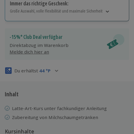
Immer das richtige Geschenk:
Große Auswahl, volle Flexibilität und maximale Sicherheit
Große Auswahl
Über 9.000 Erlebnisse.
Volle Flexibilität
-15%* Club Deal verfügbar
Jeder Gutschein für alle Erlebnisse einlösbar.
Direktabzug im Warenkorb
Maximale Sicherheit
Melde dich hier an
3 Jahre gültig & verlängerbar.
Du erhältst
44
°P
Inhalt
Latte-Art-Kurs unter fachkundiger Anleitung
Zubereitung von Milchschaumgetränken
Kursinhalte