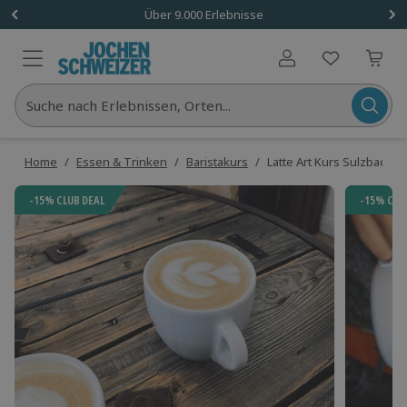
Über 9.000 Erlebnisse
Benutzerkonto
Suche nach Erlebnissen, Orten...
Home
/
Essen & Trinken
/
Baristakurs
/
Latte Art Kurs Sulzbach-
-15% CLUB DEAL
-15% CLU