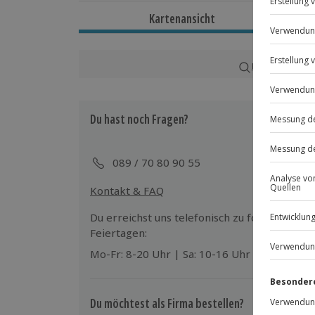
Dauer
Kartenansicht
Ca. 4 Stunden
Verfügbarkeit / Termine
Karte in Großans
Termine nach Vereinbarung
Du hast noch Fragen?
Teilnehmer
80-300 Personen
089 / 70 80 90 55
Kontakt & FAQ
Du erreichst uns telefonisch zu folgenden Z
Feiertagen:
Mo-Fr: 8-20 Uhr | Sa: 10-16 Uhr
Du möchtest als Firma bestellen?