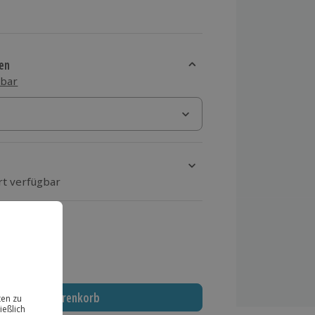
en
sbar
rt verfügbar
ten Schritt einen Termin aus
 MwSt.)
In den Warenkorb