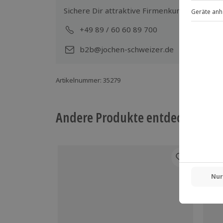
Sichere Dir attraktive Firmenkunden Vorteile
+49 89 / 60 60 89 700
Mo-
b2b@jochen-schweizer.de
Artikelnummer
:
35279
Andere Produkte entdecken