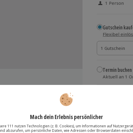
1 Person
Gutschein kauf
Flexibel einlö
1 Gutschein
1 Gutschein
1 Gutschein
Termin buchen
Aktuell an 1 O
Wähle im nächs
89,90 €
zzgl. Versand
(inkl.