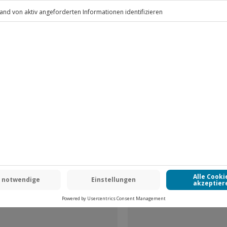
.
Fr: 9-17 Uhr
www.b2b.jochen-schweizer.de/