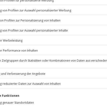
Listenansicht
© OpenStreetMaps
icht
Jochen Schweizer
GmbH
Mühldorfstraße 8
81671
München
eiten, außer an bundesweiten