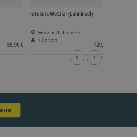
Fotokurs Wetzlar (Lahninsel)
Musical
Wetzlar (Lahninsel)
Eise
1 Person
1 Pe
89,90 €
129,90 €
nieren