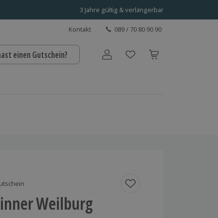
3 Jahre gültig & verlängerbar
Kontakt
089 / 70 80 90 90
hast einen Gutschein?
Benutzerkonto
utschein
Dinner Weilburg