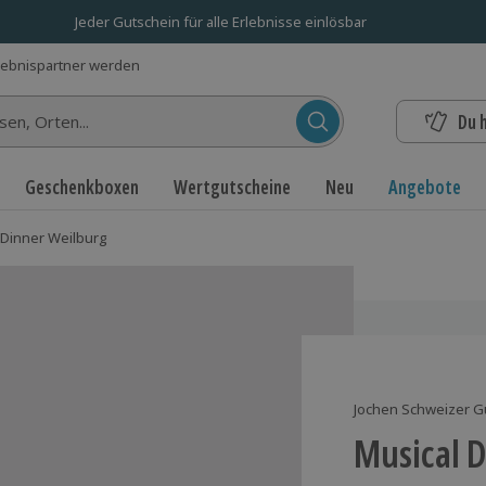
Jeder Gutschein für alle Erlebnisse einlösbar
lebnispartner werden
Du 
n...
Geschenkboxen
Wertgutscheine
Neu
Angebote
 Dinner Weilburg
Jochen Schweizer G
Musical 