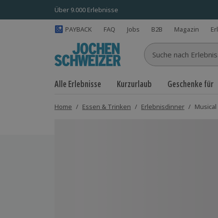
Über 9.000 Erlebnisse
PAYBACK
FAQ
Jobs
B2B
Magazin
Er
Suche nach Erlebnisse
Alle Erlebnisse
Kurzurlaub
Geschenke für
Home
/
Essen & Trinken
/
Erlebnisdinner
/
Musical
Bild 1 von 4