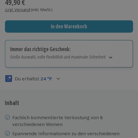
49,90 €
zzgl. Versand
(inkl. MwSt.)
In den Warenkorb
Immer das richtige Geschenk:
Große Auswahl, volle Flexibilität und maximale Sicherheit
Große Auswahl
Über 9.000 Erlebnisse.
Du erhältst
24
°P
Volle Flexibilität
Jeder Gutschein für alle Erlebnisse einlösbar.
Maximale Sicherheit
3 Jahre gültig & verlängerbar.
Inhalt
Fachlich kommentierte Verkostung von 8
verschiedenen Weinen
Spannende Informationen zu den verschiedenen