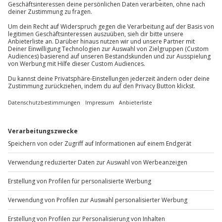
81671
München
Du erreichst uns telefonisch zu folgenden Zeiten,
außer an bundesweiten Feiertagen:
Mo-Fr: 8-20 Uhr | Sa: 10-16 Uhr
Du möchtest als Firma bestellen?
Sichere Dir attraktive Firmenkunden Vorteile.
+49 89 / 60 60 89 700
Mo-Fr: 9-17 Uhr
b2b@jochen-schweizer.de
www.b2b.jochen-schweizer.de/
Artikelnummer
:
56212