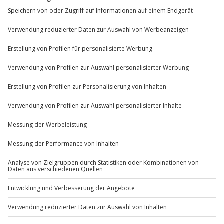
Mo-Fr: 8-20 Uhr | Sa: 10-16 Uhr
Du möchtest als Firma bestellen?
Sichere Dir attraktive Firmenkunden Vorteile.
+49 89 / 60 60 89 700
Mo-Fr: 9-17 Uhr
b2b@jochen-schweizer.de
www.b2b.jochen-schweizer.de/
Artikelnummer
:
31104
Andere Produkte entdecken