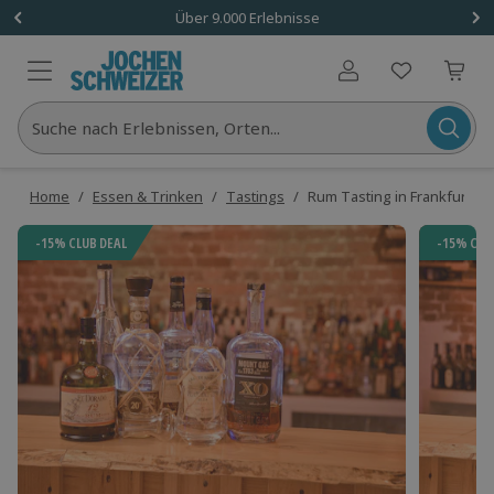
Über 9.000 Erlebnisse
Benutzerkonto
Suche nach Erlebnissen, Orten...
Home
/
Essen & Trinken
/
Tastings
/
Rum Tasting in Frankfurt a
-15% CLUB DEAL
-15% CLU