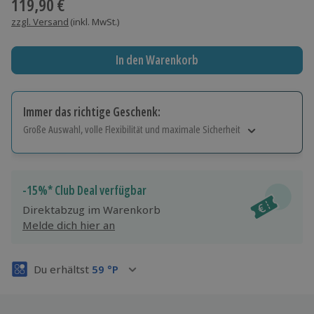
119,90 €
zzgl. Versand
(inkl. MwSt.)
In den Warenkorb
Immer das richtige Geschenk:
Große Auswahl, volle Flexibilität und maximale Sicherheit
Große Auswahl
Über 9.000 Erlebnisse.
Volle Flexibilität
-15%* Club Deal verfügbar
Jeder Gutschein für alle Erlebnisse einlösbar.
Direktabzug im Warenkorb
Maximale Sicherheit
Melde dich hier an
3 Jahre gültig & verlängerbar.
Du erhältst
59
°P