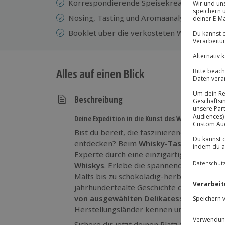
Korrespondierende Speisekreationen als F
Nosing, Tasting und Aromaanalyse
Booklet über die verkosteten Whiskies z
Alles auf einen Blick
Beschreibung
Deine Expedition in die Kunst des Whiskys!
Bist du bereit, die faszinierende Welt des
entdecken? Beim
Whisky-Tasting in Fran
Experte durch eine einzigartige
Verkostu
Whiskys
. Erlebe die spannende Reise von
Malts bis zu schokoladig-herben Überras
jahrhundertealte Geschichte dieser edlen 
von ausgewählten Delikatessen
, lernst 
Herstellungsländer kennen und wirst sel
Sichere dir jetzt deinen Platz für diese
ex