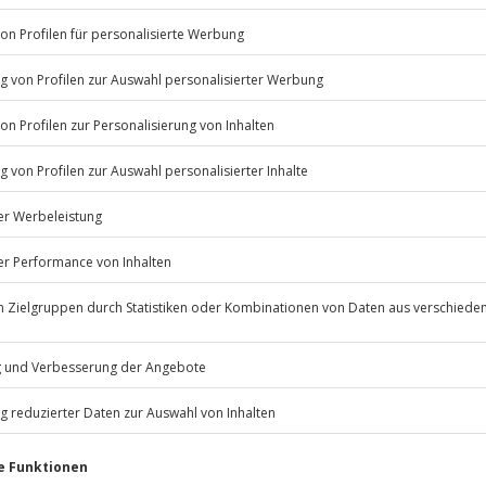
dieser edle Tropfen Menschen
Listenansicht
© OpenStreetMaps
icht
Jochen Schweizer
GmbH
Mühldorfstraße 8
81671
München
eiten, außer an bundesweiten