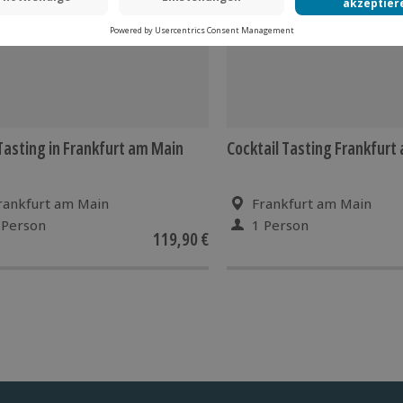
asting in Frankfurt am Main
Cocktail Tasting Frankfurt
rankfurt am Main
Frankfurt am Main
 Person
1 Person
119,90 €