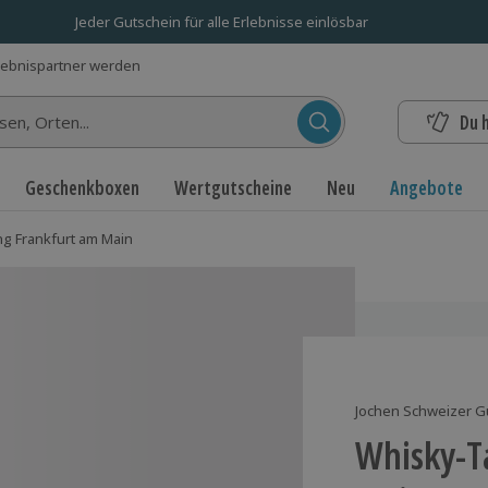
Jeder Gutschein für alle Erlebnisse einlösbar
lebnispartner werden
Du 
n...
Geschenkboxen
Wertgutscheine
Neu
Angebote
g Frankfurt am Main
Jochen Schweizer G
Whisky-T