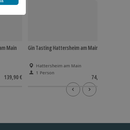
 am Main
Gin Tasting Hattersheim am Main
Whisky 
(Einstei
Hattersheim am Main
Fran
1 Person
1 Pe
139,90 €
74,90 €