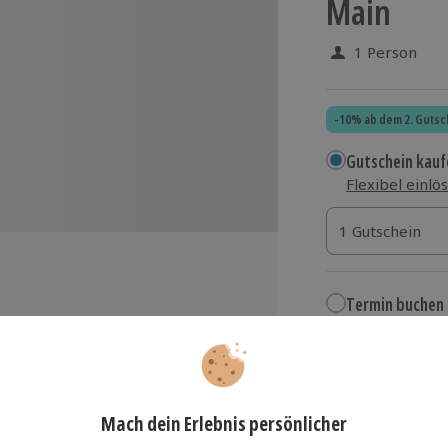
Main
1 Person
-10% ab dem 2. Gutsc
Gutschein kauf
Flexibel einlö
1 Gutschein
1 Gutschein
1 Gutschein
Termin buchen
Aktuell an 1 O
skies unter fachlicher
Wähle im nächs
129,90 €
edenen Whiskies
 Herkunft dieser edlen Spirituose
zzgl. Versand
(inkl.