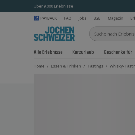
Über 9.000 Erlebnisse
PAYBACK
FAQ
Jobs
B2B
Magazin
Er
Suche nach Erlebnisse
Alle Erlebnisse
Kurzurlaub
Geschenke für
Home
/
Essen & Trinken
/
Tastings
/
Whisky-Tastin
Bild 1 von 5