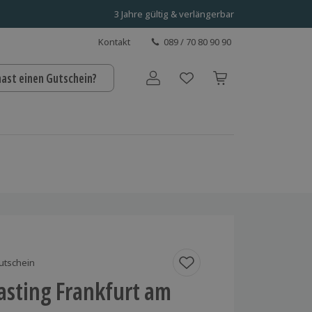
3 Jahre gültig & verlängerbar
Kontakt
089 / 70 80 90 90
hast einen Gutschein?
Benutzerkonto
utschein
asting Frankfurt am