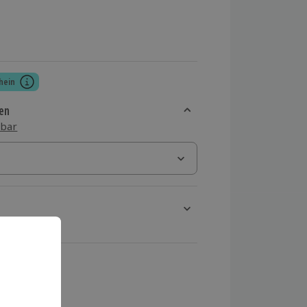
hein
en
sbar
rt verfügbar
ten Schritt einen Termin aus
 MwSt.)