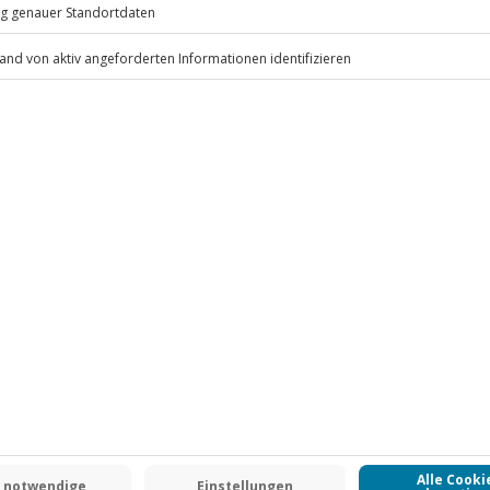
.
Fr: 9-17 Uhr
www.b2b.jochen-schweizer.de/
 CLUB DEAL
-15% CLUB DEAL