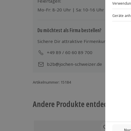
Feiertagen:
Mo-Fr: 8-20 Uhr | Sa: 10-16 Uhr
Du möchtest als Firma bestellen?
Sichere Dir attraktive Firmenkunden Vorteile
+49 89 / 60 60 89 700
Mo-
b2b@jochen-schweizer.de
Artikelnummer
:
15184
Andere Produkte entdecken
-15%