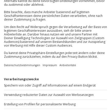
Gruppengröße: 4-25 Personen
Kontakt & FAQ
Jochen Schweizer
GmbH
Mühldorfstraße 8
81671
München
Du erreichst uns telefonisch zu folgenden Zeiten,
außer an bundesweiten Feiertagen:
Mo-Fr: 8-20 Uhr | Sa: 10-16 Uhr
Du möchtest als Firma bestellen?
Sichere Dir attraktive Firmenkunden Vorteile.
+49 89 / 60 60 89 700
Mo-Fr: 9-17 Uhr
b2b@jochen-schweizer.de