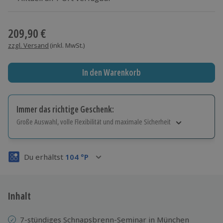
Wähle im nächsten Schritt einen Termin aus
209,90 €
zzgl. Versand
(inkl. MwSt.)
In den Warenkorb
Immer das richtige Geschenk:
Große Auswahl, volle Flexibilität und maximale Sicherheit
Große Auswahl
Über 9.000 Erlebnisse.
Du erhältst
104
°P
Volle Flexibilität
Jeder Gutschein für alle Erlebnisse einlösbar.
Maximale Sicherheit
3 Jahre gültig & verlängerbar.
Inhalt
7-stündiges Schnapsbrenn-Seminar in München