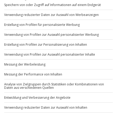
Mo-Fr: 8-20 Uhr | Sa: 10-16 Uhr
Du möchtest als Firma bestellen?
Sichere Dir attraktive Firmenkunden Vorteile.
+49 89 / 60 60 89 700
Mo-Fr: 9-17 Uhr
b2b@jochen-schweizer.de
www.b2b.jochen-schweizer.de/
Artikelnummer
:
45661
Andere Produkte entdecken