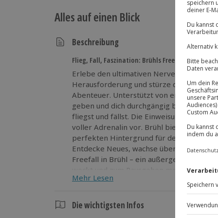
Alles auf einen Blick
Beschreibung
Flieg, Fall, Faszination: Brühls Freefall-Abenteue
Erlebe den ultimativen Nervenkitzel beim F
Herausforderung und stürze dich aus 40 m
Abenteuer. Unterstützt von erfahrenen Kur
geben und dich durchgängig betreuen, fühl
fliegst und fällst. Die Einweisung bereite
voller Adrenalin vor. Brühl bietet mit sei
perfekten Hintergrund für deinen mutige
Entdecke Neues, wachse über dich hinaus
Freefall in Brühl – ein außergewöhnliches
weckt und zum Rausgehen motiviert.
Mehr Lesen
Wage den Sprung in Brühl und erlebe Freef
fliegen und fallen!
Die wichtigsten Infos