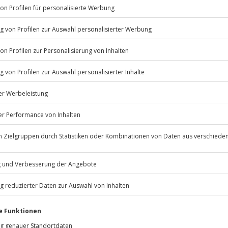
Listenansicht
© OpenStreetMaps
nntags zu bestimmten Terminen
icht
 m
Jochen Schweizer
GmbH
Mühldorfstraße 8
rfassung
81671
München
eiten, außer an bundesweiten
r wird das Erlebnis verschoben
alter)