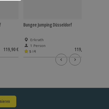
f
Bungee Jumping Düsseldorf
Bungee 
Oberöst
Erkrath
Klau
1 Person
1 Pe
119,90 €
119,90 €
5
5
(4)
(2)
nieren