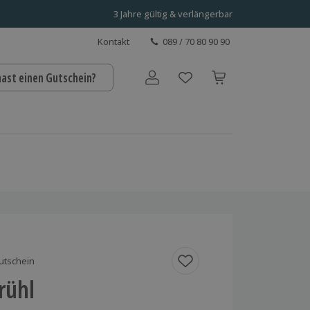
3 Jahre gültig & verlängerbar
Kontakt
089 / 70 80 90 90
hast einen Gutschein?
Benutzerkonto
utschein
Brühl