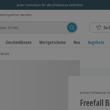
Jeder Gutschein für alle Erlebnisse einlösbar
lebnispartner werden
Du 
n...
Geschenkboxen
Wertgutscheine
Neu
Angebote
l Brühl
Jochen Schweizer G
Freefall 