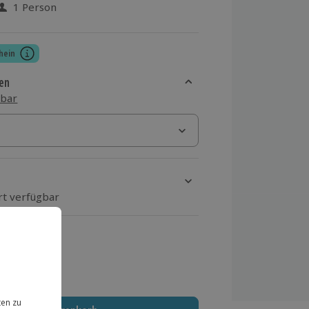
1 Person
 aus 5 Bewertungen
hein
en
sbar
rt verfügbar
ten Schritt einen Termin aus
 MwSt.)