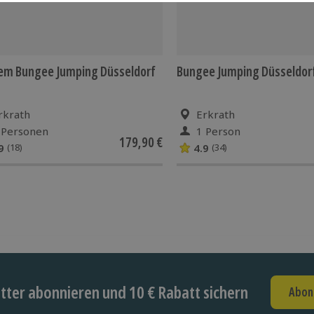
em Bungee Jumping Düsseldorf
Bungee Jumping Düsseldor
rkrath
Erkrath
 Personen
1 Person
179,90 €
9
4.9
(18)
(34)
ter abonnieren und 10 € Rabatt sichern
Abon