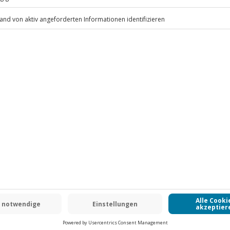
.
Fr: 9-17 Uhr
www.b2b.jochen-schweizer.de/
ndestalter: 16 Jahre)