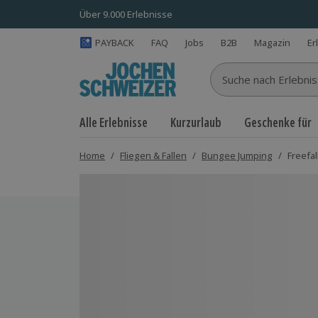
Über 9.000 Erlebnisse
PAYBACK
FAQ
Jobs
B2B
Magazin
Er
Suche nach Erlebnisse
Alle Erlebnisse
Kurzurlaub
Geschenke für
Home
/
Fliegen & Fallen
/
Bungee Jumping
/
Freefal
Bild 1 von 9