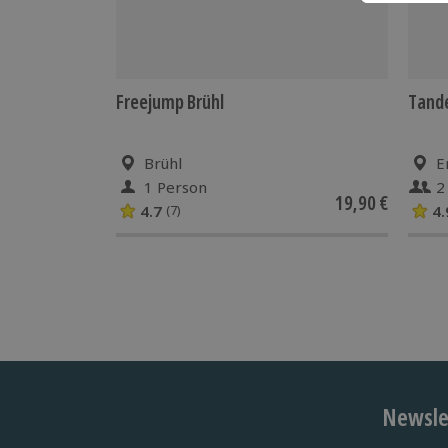
Freejump Brühl
Tand
Brühl
E
1 Person
2
19,90 €
4.7
4.
(7)
Newslet