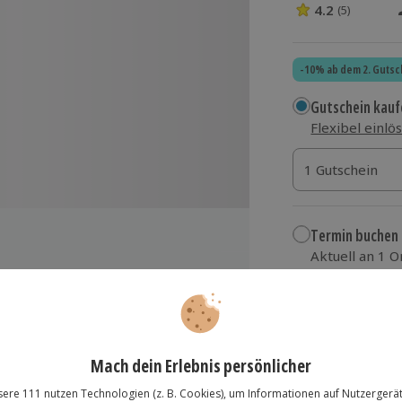
4.2
(5)
4.2 Sterne von 5
-10% ab dem 2. Gutsc
Gutschein kauf
Flexibel einlö
1 Gutschein
1 Gutschein
1 Gutschein
Termin buchen
Aktuell an 1 O
Wähle im nächs
49,90 €
er
zzgl. Versand
(inkl.