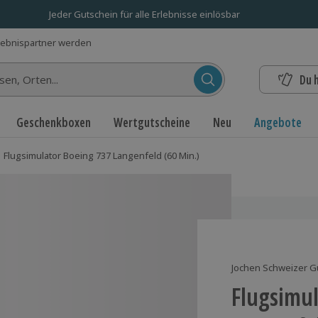
Jeder Gutschein für alle Erlebnisse einlösbar
lebnispartner werden
Du 
n...
Geschenkboxen
Wertgutscheine
Neu
Angebote
Flugsimulator Boeing 737 Langenfeld (60 Min.)
Jochen Schweizer G
Flugsimu