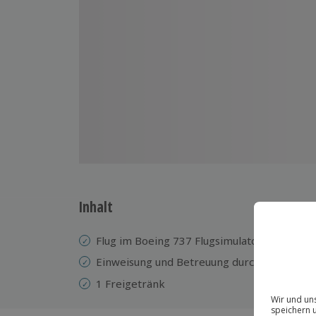
Inhalt
Flug im Boeing 737 Flugsimulator
Einweisung
und Betreuung durch einen erfa
1 Freigetränk