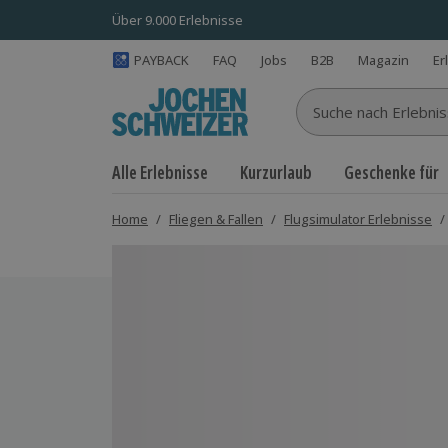
Über 9.000 Erlebnisse
PAYBACK
FAQ
Jobs
B2B
Magazin
Er
Suche nach Erlebnisse
Alle Erlebnisse
Kurzurlaub
Geschenke für
Home
/
Fliegen & Fallen
/
Flugsimulator Erlebnisse
/
Bild 1 von 4