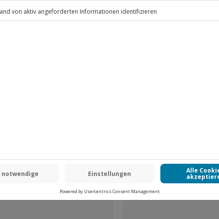
.
Fr: 9-17 Uhr
www.b2b.jochen-schweizer.de/