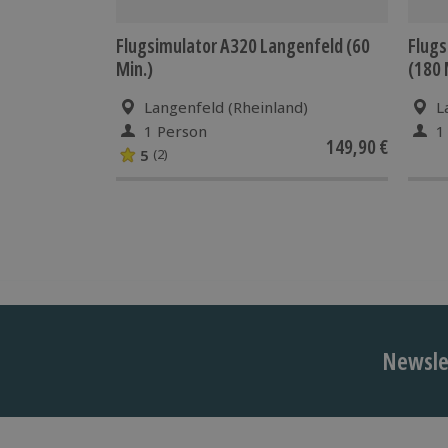
Flugsimulator A320 Langenfeld (60
Flugs
Min.)
(180 
Langenfeld (Rheinland)
L
1 Person
1
149,90 €
5
(2)
Newslet