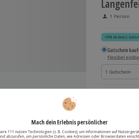
Langenfel
1 Person
-10% ab dem 2. Gutsc
Gutschein kauf
Flexibel einlö
1 Gutschein
1 Gutschein
1 Gutschein
Termin buchen
Aktuell an 1 O
Wähle im nächs
hrenen Instruktor
119,90 €
zzgl. Versand
(inkl.