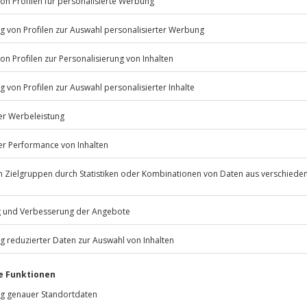
Listenansicht
© OpenStreetMaps
icht
eitags und samstags zu bestimmten
Jochen Schweizer
GmbH
Mühldorfstraße 8
psychische Beeinträchtigungen
81671
München
eiten, außer an bundesweiten