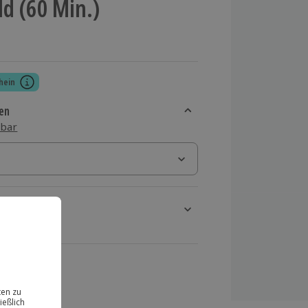
d (60 Min.)
hein
en
sbar
rt verfügbar
ten Schritt einen Termin aus
 MwSt.)