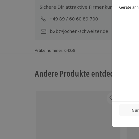
Sichere Dir attraktive Firmenkunden Vorteile
+49 89 / 60 60 89 700
Mo-
b2b@jochen-schweizer.de
Artikelnummer
:
64058
Andere Produkte entdecken