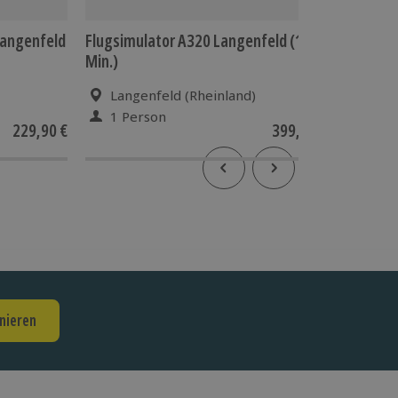
Langenfeld
Flugsimulator A320 Langenfeld (180
Flugsim
Min.)
Min.)
Langenfeld (Rheinland)
Lang
1 Person
1 Pe
229,90 €
399,90 €
nieren