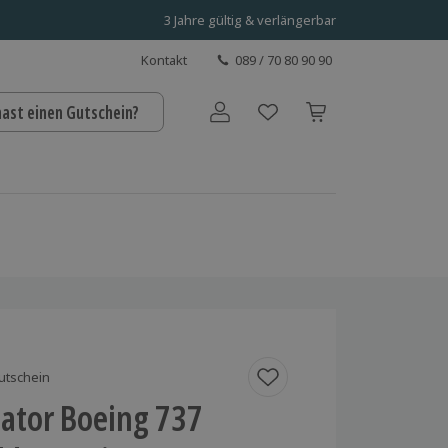
3 Jahre gültig & verlängerbar
Kontakt
089 / 70 80 90 90
hast einen Gutschein?
Benutzerkonto
utschein
lator Boeing 737