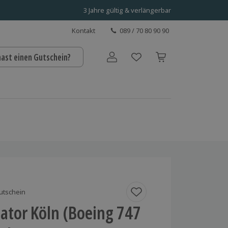
3 Jahre gültig & verlängerbar
Kontakt
089 / 70 80 90 90
hast einen Gutschein?
Benutzerkonto
utschein
ator Köln (Boeing 747