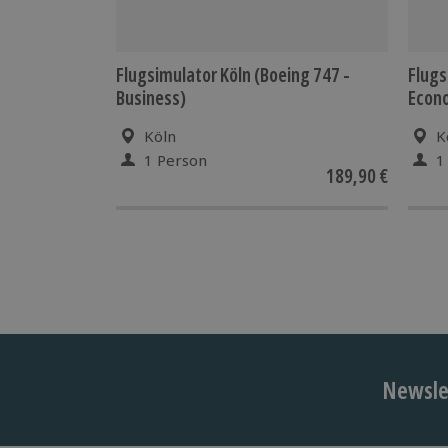
Flugsimulator Köln (Boeing 747 -
Flugs
Business)
Econ
Köln
K
1 Person
1
189,90 €
Newslet