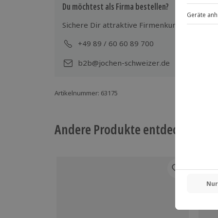
Begleitperson möglich (gegen Gebühr
Du möchtest als Firma bestellen?
Sichere Dir attraktive Firmenkunden Vorteile
+49 89 / 60 60 89 700
Mo-
b2b@jochen-schweizer.de
Artikelnummer
:
63175
Andere Produkte entdecken