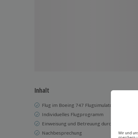
Inhalt
Flug im Boeing 747 Flugsimulator
Individuelles Flugprogramm
Einweisung und Betreuung durch einen erfa
Nachbesprechung