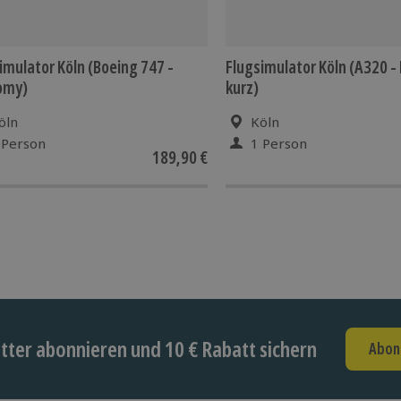
imulator Köln (Boeing 747 -
Flugsimulator Köln (A320 
omy)
kurz)
öln
Köln
 Person
1 Person
189,90 €
ter abonnieren und 10 € Rabatt sichern
Abon