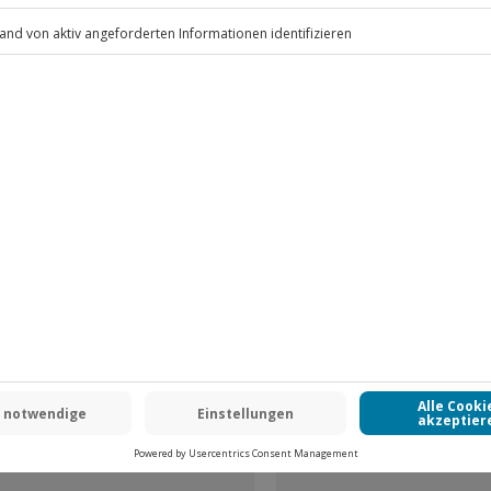
)
.
Fr: 9-17 Uhr
www.b2b.jochen-schweizer.de/