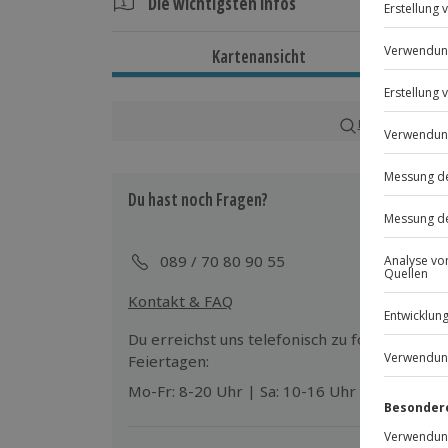
Die wichtigsten Infos
Dauer
Kartenansicht
Gesamtdauer: ca. 40 Minuten
Reine Erlebnisdauer: ca. 30 Minuten
Karte in Großans
Verfügbarkeit / Termine
Ganzjährig zu bestimmten Terminen v
Du hast noch Fragen?
Teilnahmebedingungen
Mindestalter: 12 Jahre (unter 18 Jahre
089 / 70 80 90 55
eines Erziehungsberechtigten)
Kontakt & FAQ
Ausrüstung & Kleidung
Du erreichst uns telefonisch zu folgenden Z
Mitzubringen: bequeme Freizeitkleid
Feiertagen:
Mo-Fr: 8-20 Uhr | Sa: 10-16 Uhr
Teilnehmer
Gutschein gültig für Person