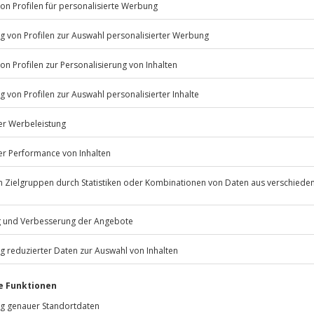
Listenansicht
© OpenStreetMaps
icht
erfügbar
n nur mit Einverständniserklärung
Jochen Schweizer
GmbH
Mühldorfstraße 8
81671
München
eiten, außer an bundesweiten
ung