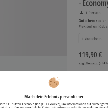
- Economy
1 Person
Gutschein kaufen
Flexibel einlösba
1 Gutschein
1 Gutschein
1 Gutschein
119,90 €
zzgl. Versand
(inkl.
Immer das rich
hrenen Instruktor
Große Auswahl, voll