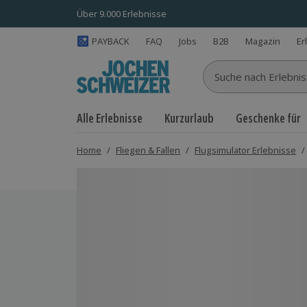
Über 9.000 Erlebnisse
PAYBACK
FAQ
Jobs
B2B
Magazin
Er
Suche nach Erlebnisse
Alle Erlebnisse
Kurzurlaub
Geschenke für
Home
/
Fliegen & Fallen
/
Flugsimulator Erlebnisse
/
Bild 1 von 3