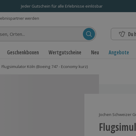
Jeder Gutschein für alle Erlebnisse einlösbar
lebnispartner werden
Du 
n...
Geschenkboxen
Wertgutscheine
Neu
Angebote
Flugsimulator Köln (Boeing 747 - Economy kurz)
Jochen Schweizer G
Flugsimul