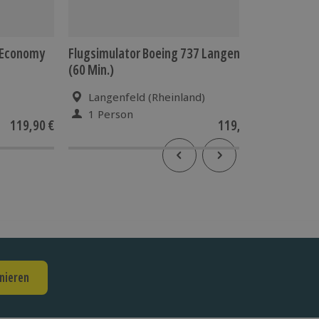
- Economy
Flugsimulator Boeing 737 Langenfeld
Flugsim
(60 Min.)
(120 Min
Langenfeld (Rheinland)
Lang
1 Person
1 Pe
119,90 €
119,90 €
nieren