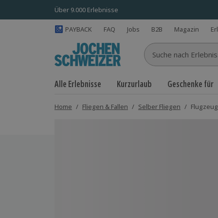
Über 9.000 Erlebnisse
PAYBACK
FAQ
Jobs
B2B
Magazin
Er
Suche nach Erlebnisse
Alle Erlebnisse
Kurzurlaub
Geschenke für
Home
/
Fliegen & Fallen
/
Selber Fliegen
/
Flugzeug
Bild 1 von 5