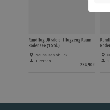
Rundflug Ultraleichtflugzeug Raum
Rundf
Bodensee (1 Std.)
Boden
Neuhausen ob Eck
N
1 Person
1
234,90 €