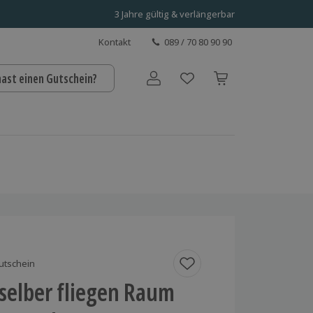
3 Jahre gültig & verlängerbar
Kontakt
089 / 70 80 90 90
hast einen Gutschein?
Benutzerkonto
utschein
selber fliegen Raum