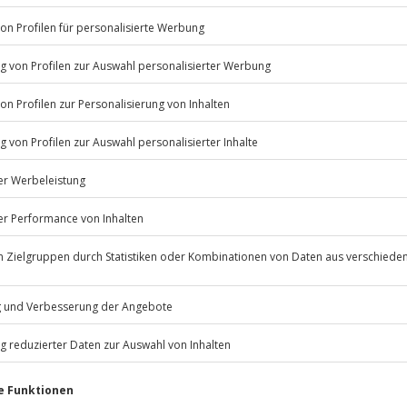
Listenansicht
© OpenStreetMaps
erfügbar
icht
 nach Absprache mit dem
Jochen Schweizer
GmbH
Mühldorfstraße 8
81671
München
eiten, außer an bundesweiten