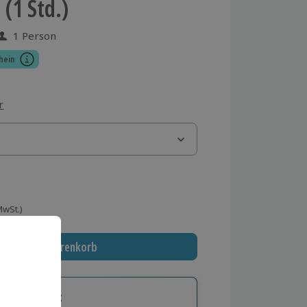
(1 Std.)
1 Person
 aus 4 Bewertungen
hein
r
 MwSt.)
In den Warenkorb
tige Geschenk: