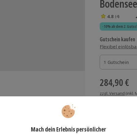
Bodensee 
4.8
(4)
4.8 Sterne von 5
-10% ab dem 2. Gutsc
Gutschein kaufen
Flexibel einlösba
1 Gutschein
1 Gutschein
1 Gutschein
284,90 €
zzgl. Versand
(inkl.
der Flugschule
Immer das rich