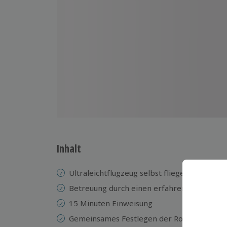
Inhalt
Ultraleichtflugzeug selbst fliegen
Betreuung durch einen erfahrenen Piloten 
15 Minuten Einweisung
Gemeinsames Festlegen der Route