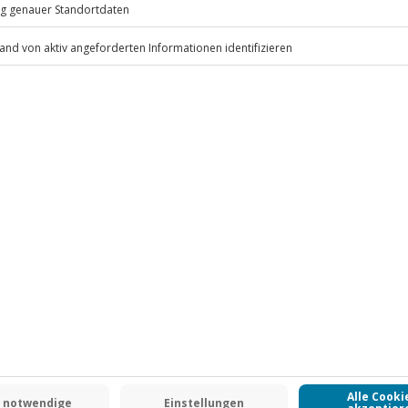
oben (die Entscheidung obliegt
.
Fr: 9-17 Uhr
www.b2b.jochen-schweizer.de/
-15% CLUB DEAL