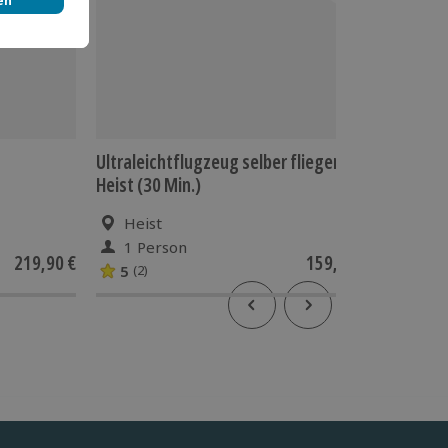
s
Ultraleichtflugzeug selber fliegen
Ultralei
Heist (30 Min.)
Waldeck
Heist
Wal
1 Person
1 Pe
219,90 €
159,90 €
5
5
(2)
(1)