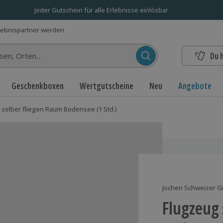
Jeder Gutschein für alle Erlebnisse einlösbar
lebnispartner werden
Du 
n...
Geschenkboxen
Wertgutscheine
Neu
Angebote
 selber fliegen Raum Bodensee (1 Std.)
Jochen Schweizer G
Flugzeug 