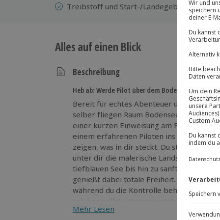
Treibstoff und Start-/Landegebühren
Alles auf einen Blick
Beschreibung
Heb ab: Werde Pilot über dem Bodensee!
Bereit für echtes Abenteuer über dem Bo
selber fliegen Raum Bodensee (1 Std.) wir
einer kurzen Einweisung am Flugplatz in 
einem erfahrenen Piloten ins Ultraleichtf
zeigen, was in dir steckt. Du steuerst di
unter dir die malerische Landschaft des 
tiefblauen See bis hin zu sanften Hügelk
genießt dabei totale Freiheit. Dein Coach 
während du die Kontrolle behältst. Wenn d
erleben willst, ist genau jetzt der Mom
Mehr Lesen