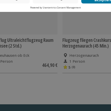
lug Ultraleichtflugzeug Raum
Flugzeug fliegen Crashkur
see (2 Std.)
Herzogenaurach (45 Min.)
euhausen ob Eck
Herzogenaurach
 Person
1 Person
464,90 €
5
(8)