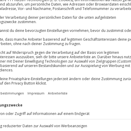
Große Auswa
Über 9.000 Erle
Volle Flexibil
-15%* Club Dea
Jeder Gutschein
Direktabzug 
Maximale Sic
Melde dich hie
3 Jahre gültig 
Du erhältst
raleichtflugzeug! In Waldeck im
gen realisieren. Erlebe das
pel zu halten und auf 5.000 Fuß
n erfahrener Pilot begleitet dich,
 Festlegen deiner Flugroute. Spüre
chaft gleitest und Neues
llen und wachse an diesem
en Nervenkitzel in 5.000 Fuß