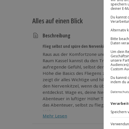
Alles auf einen Blick
Beschreibung
Flieg selbst und spüre den Nervenkitzel!
Raus aus der Komfortzone und rein ins Ult
Raum Kassel kannst du den Traum vom Flie
aufregende Gefühl, selbst den Steuerknüp
Höhe die Basics des Fliegens zu lernen. Ei
zeigt dir alles Wichtige und hilft dir beim
den Nervenkitzel, wenn du über die Lands
entdeckst. Wage es, deine Neugier zu sti
Abenteuer in luftiger Höhe! Trau dich ins Ultraleichtflugzeug und erlebe
das Abenteuer, selbst zu fliegen! Spüre d
Höhe.
Mehr Lesen