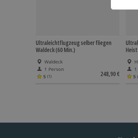
Ultraleichtflugzeug selber fliegen
Ultra
Waldeck (60 Min.)
Heist
Waldeck
H
1 Person
1
248,90 €
5
5
(1)