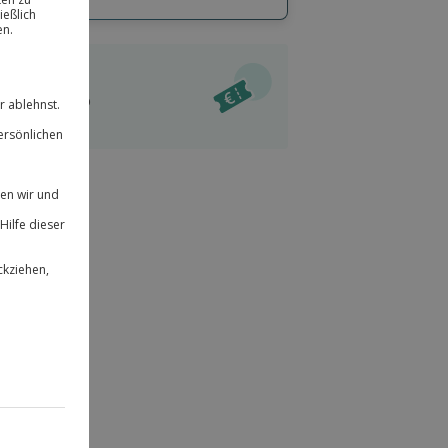
hl
bnisse.
ität
l verfügbar
 für alle Erlebnisse einlösbar.
im Warenkorb
herheit
r an
& verlängerbar.
74
°P