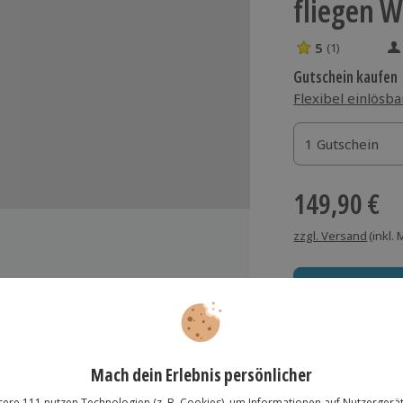
fliegen W
5
(1)
5 Sterne von 5 
Gutschein kaufen
Flexibel einlösba
1 Gutschein
1 Gutschein
1 Gutschein
149,90 €
zzgl. Versand
(inkl.
g durch einen erfahrenen Piloten
Immer das rich
Große Auswahl, voll
lösung übertragbar.
Details