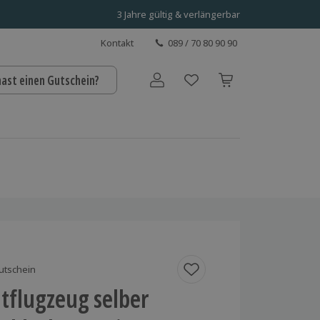
3 Jahre gültig & verlängerbar
Kontakt
089 / 70 80 90 90
hast einen Gutschein?
Benutzerkonto
utschein
htflugzeug selber