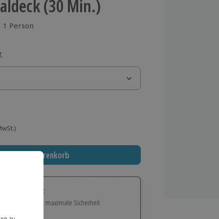
aldeck (30 Min.)
1 Person
aus 1 Bewertungen
r
 MwSt.)
In den Warenkorb
tige Geschenk:
e Flexibilität und maximale Sicherheit