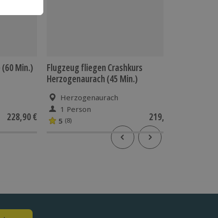
 (60 Min.)
Flugzeug fliegen Crashkurs
Flugzeu
Herzogenaurach (45 Min.)
Min.)
Herzogenaurach
Heis
1 Person
1 Pe
228,90 €
219,90 €
5
5
(8)
(10)