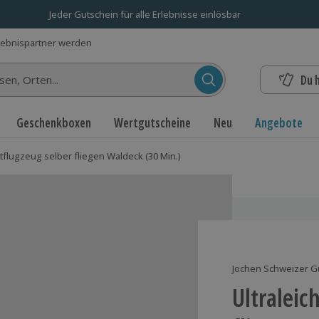
Jeder Gutschein für alle Erlebnisse einlösbar
lebnispartner werden
Du 
n...
Geschenkboxen
Wertgutscheine
Neu
Angebote
htflugzeug selber fliegen Waldeck (30 Min.)
Jochen Schweizer G
Ultraleic