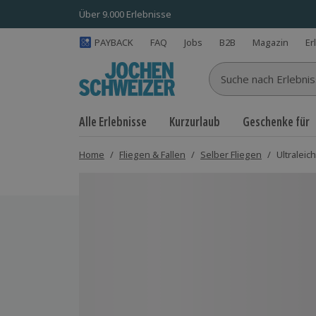
Über 9.000 Erlebnisse
PAYBACK
FAQ
Jobs
B2B
Magazin
Er
Suche nach Erlebnisse
Alle Erlebnisse
Kurzurlaub
Geschenke für
Home
/
Fliegen & Fallen
/
Selber Fliegen
/
Ultraleic
Bild 1 von 5