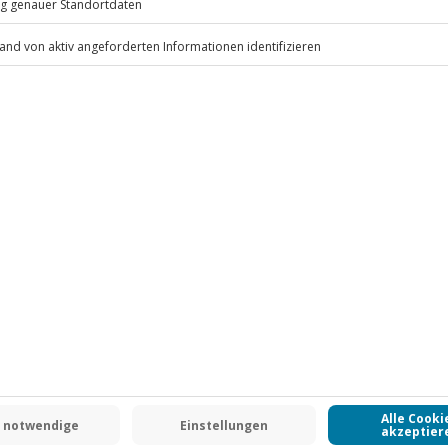
ird das Erlebnis verschoben (die
r)
 ob die Wetterlage eine eigene
icht
.
Fr: 9-17 Uhr
eckung
www.b2b.jochen-schweizer.de/
-15% CLUB DEAL