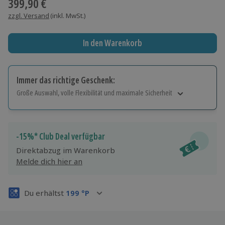
399,90 €
zzgl. Versand
(inkl. MwSt.)
In den Warenkorb
Immer das richtige Geschenk:
Große Auswahl, volle Flexibilität und maximale Sicherheit
Große Auswahl
Über 9.000 Erlebnisse.
Volle Flexibilität
-15%* Club Deal verfügbar
Jeder Gutschein für alle Erlebnisse einlösbar.
Direktabzug im Warenkorb
Maximale Sicherheit
Melde dich hier an
3 Jahre gültig & verlängerbar.
Du erhältst
199
°P