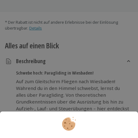
* Der Rabatt ist nicht auf andere Erlebnisse bei der Einlösung
übertragbar.
Details
Alles auf einen Blick
Beschreibung
Schwebe hoch: Paragliding in Wiesbaden!
Auf zum Gleitschirm Fliegen nach Wiesbaden!
Während du in den Himmel schwebst, lernst du
alles über Paragliding. Von theoretischen
Grundkenntnissen über die Ausrüstung bis hin zu
Aufzieh-, Lauf- und Steuerübungen – hier entdeckst
du das Gleiten in der Luft. Erlebe deinen ersten Flug
mit bis zu 30 Metern Höhe und genieße die beste
Betreuung durch erfahrene, staatlich geprüfte
Fluglehrer. Inklusive kompletter Leihausrüstung