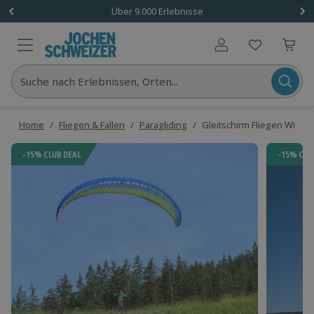
Über 9.000 Erlebnisse
Benutzerkonto
Suche nach Erlebnissen, Orten...
Home
/
Fliegen & Fallen
/
Paragliding
/
Gleitschirm Fliegen Wies
-15% CLUB DEAL
-15% CLU