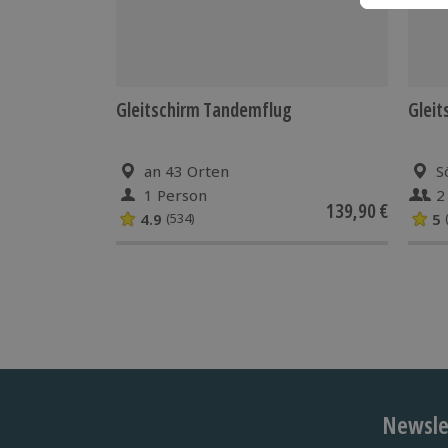
Gleitschirm Tandemflug
Gleit
an 43 Orten
S
1 Person
2
139,90 €
4.9
5
(534)
Newslet