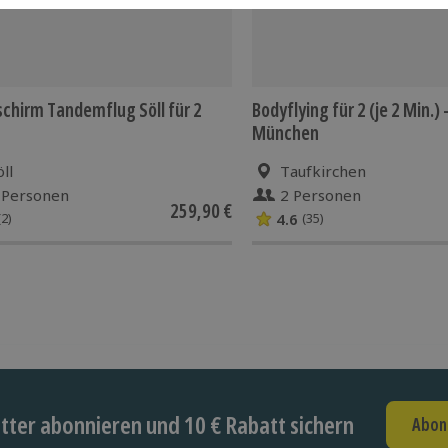
schirm Tandemflug Söll für 2
Bodyflying für 2 (je 2 Min.)
München
öll
Taufkirchen
 Personen
2 Personen
259,90 €
4.6
(2)
(35)
ter abonnieren und 10 € Rabatt sichern
Abon