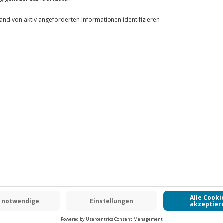
chuhwerk; sportliche, dem Wetter
.
Fr: 9-17 Uhr
www.b2b.jochen-schweizer.de/
nkt fallen Zusatzkosten an (die