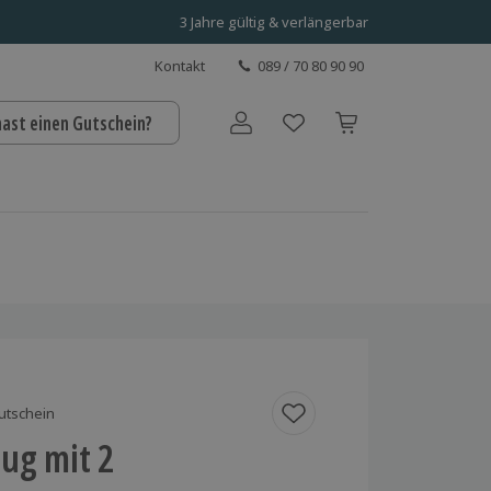
3 Jahre gültig & verlängerbar
Kontakt
089 / 70 80 90 90
hast einen Gutschein?
Benutzerkonto
utschein
ug mit 2