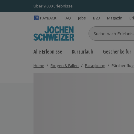
Über 9.000 Erlebnisse
PAYBACK
FAQ
Jobs
B2B
Magazin
Er
Suche nach Erlebnisse
Alle Erlebnisse
Kurzurlaub
Geschenke für
Home
/
Fliegen & Fallen
/
Paragliding
/
Pärchenflug 
Bild 1 von 8