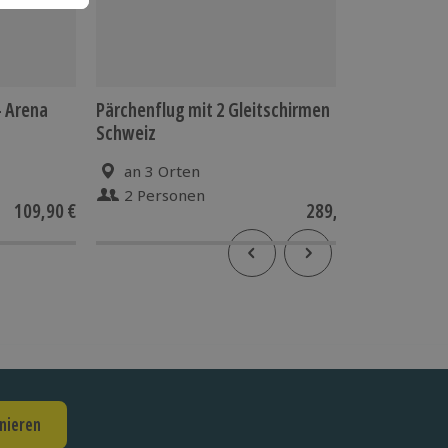
 - Arena
Pärchenflug mit 2 Gleitschirmen
Hintertu
Schweiz
Natureis
an 3 Orten
Tux
2 Personen
2 P
109,90 €
289,90 €
4.5
(
nieren