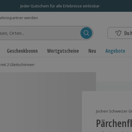
Jeder Gutschein für alle Erlebnisse einlösbar
lebnispartner werden
Du 
n...
Geschenkboxen
Wertgutscheine
Neu
Angebote
mit 2 Gleitschirmen
Jochen Schweizer G
Pärchenfl