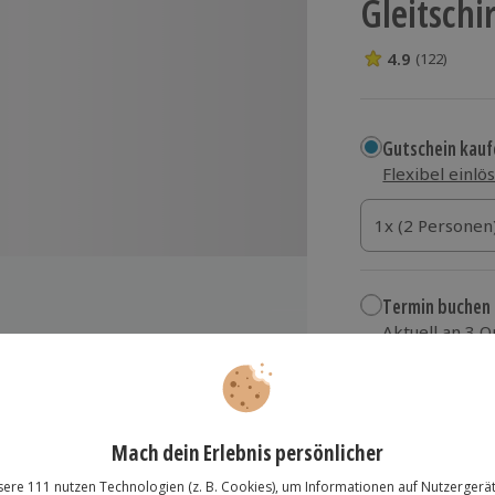
Gleitsch
4.9
(122)
4.9 Sterne von 
Gutschein kauf
Flexibel einlö
1x (2 Personen)
1x (2 Personen
1x (2 Personen
Termin buchen
Aktuell an 3 
Wähle im nächs
249,90 €
hrenen Piloten
zzgl. Versand
(inkl.