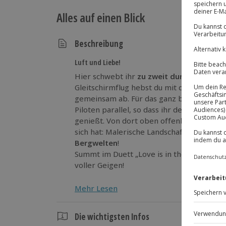
Alles auf einen Blick
Beschreibung
Luft und Liebe!
Hier schwebt ihr
zu zweit durch die Lüft
Gleitschirmflug hebst du mit deiner Part
gemeinsam ab. Für das ganz besondere Kri
Piloten parallel, so dass ihr den Flug vo
genießt. Von dort oben offenbart sich dir 
sich hat: Malerische Landschaften umgeb
Bergwelten
!
Summt im Duett „Love is in the air“ und 
voller Geigen!
Mehr Lesen
Die wichtigsten Infos