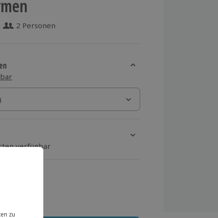
irmen
2 Personen
5 aus 122 Bewertungen
en
sbar
)
)
Orten verfügbar
ten Schritt Ort und Termin aus
 MwSt.)