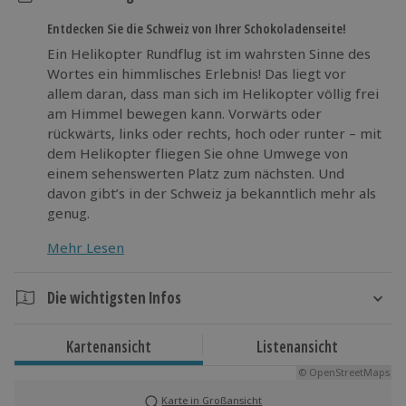
Entdecken Sie die Schweiz von Ihrer Schokoladenseite!
Ein Helikopter Rundflug ist im wahrsten Sinne des
Wortes ein himmlisches Erlebnis! Das liegt vor
allem daran, dass man sich im Helikopter völlig frei
am Himmel bewegen kann. Vorwärts oder
rückwärts, links oder rechts, hoch oder runter – mit
dem Helikopter fliegen Sie ohne Umwege von
einem sehenswerten Platz zum nächsten. Und
davon gibt’s in der Schweiz ja bekanntlich mehr als
genug.
Mehr Lesen
Vergessen Sie die Bodenständigkeit und genießen
Sie die Aussicht von Ihrem Logenplatz am Himmel!
Die wichtigsten Infos
Sie wollen noch höher hinaus? Dann ist dieser 30-
Dauer
minütige Helikopterflug genau das Richtige für Sie!
Kartenansicht
Listenansicht
Ihre Hubschrauber-Rundflug dauert vom Anlassen
© OpenStreetMaps
des Motors bis zum Abstellen der Rotoren 20
Minuten.
Karte in Großansicht