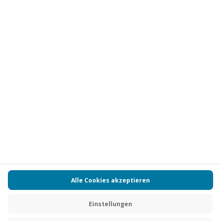
Vertrag widerrufen
FAQs
Kontakt
Zahlungsarten
Über uns
Magazin
Jobs
Partnerprogramm
PAYBACK
Versand und Lieferung
Presse
AGB
Cookie Einstellungen
Datenschutz
Nutzungsbedingungen
Online-Marktplatz
Barrierefreiheit
Grounding Page
Compliance
Impressum
RECHNUNG