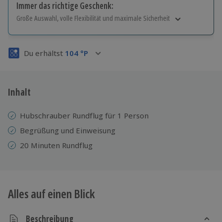
Immer das richtige Geschenk:
Große Auswahl, volle Flexibilität und maximale Sicherheit
Große Auswahl
Über 9.000 Erlebnisse.
Du erhältst
104
°P
Volle Flexibilität
Jeder Gutschein für alle Erlebnisse einlösbar.
Maximale Sicherheit
3 Jahre gültig & verlängerbar.
Inhalt
Hubschrauber Rundflug für 1 Person
Begrüßung und Einweisung
20 Minuten Rundflug
Alles auf einen Blick
Beschreibung