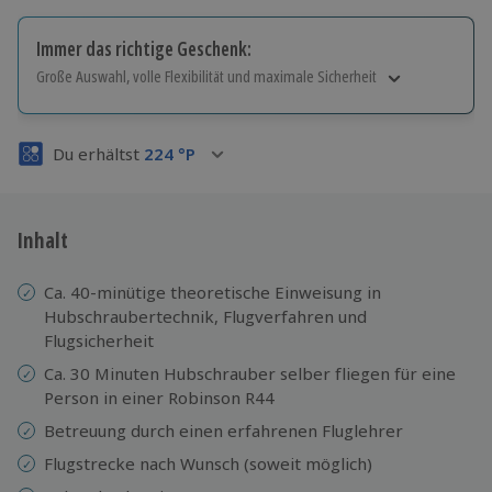
Immer das richtige Geschenk:
Große Auswahl, volle Flexibilität und maximale Sicherheit
Große Auswahl
Über 9.000 Erlebnisse.
Du erhältst
224
°P
Volle Flexibilität
Jeder Gutschein für alle Erlebnisse einlösbar.
Maximale Sicherheit
3 Jahre gültig & verlängerbar.
Inhalt
Ca. 40-minütige theoretische Einweisung in
Hubschraubertechnik, Flugverfahren und
Flugsicherheit
Ca. 30 Minuten Hubschrauber selber fliegen für eine
Person in einer Robinson R44
Betreuung durch einen erfahrenen Fluglehrer
Flugstrecke nach Wunsch (soweit möglich)