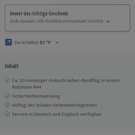
Immer das richtige Geschenk:
Große Auswahl, volle Flexibilität und maximale Sicherheit
Große Auswahl
Über 9.000 Erlebnisse.
Du erhältst
83
°P
Volle Flexibilität
Jeder Gutschein für alle Erlebnisse einlösbar.
Maximale Sicherheit
3 Jahre gültig & verlängerbar.
Inhalt
Ca. 20-minütiger Hubschrauber-Rundflug in einem
Robinson R44
Sicherheitseinweisung
Abflug der lokalen Sehenswürdigkeiten
Service in Deutsch und Englisch verfügbar