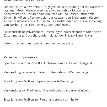
Du erreichst uns telefonisch zu folgenden Zeiten,
außer an bundesweiten Feiertagen:
Wetter
Mo-Fr: 8-20 Uhr | Sa: 10-16 Uhr
Durchführbarkeit abhängig von:
Sichtflugbedingungen
Du möchtest als Firma bestellen?
Teilnehmer
Sichere Dir attraktive Firmenkunden Vorteile.
Bis zu 3 Personen
+49 89 / 60 60 89 700
Mo-Fr: 9-17 Uhr
b2b@jochen-schweizer.de
www.b2b.jochen-schweizer.de/
Artikelnummer
:
40914
Andere Produkte entdecken