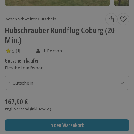
Jochen Schweizer Gutschein
Hubschrauber Rundflug Coburg (20
Min.)
1 Person
5
(1)
5 Sterne von 5 aus 1 Bewertungen
Gutschein kaufen
Flexibel einlösbar
1 Gutschein
1 Gutschein
1 Gutschein
167,90 €
zzgl. Versand
(inkl. MwSt.)
In den Warenkorb