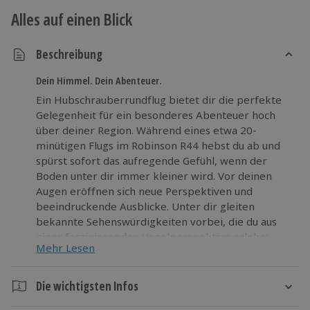
Alles auf einen Blick
Beschreibung
Dein Himmel. Dein Abenteuer.
Ein Hubschrauberrundflug bietet dir die perfekte
Gelegenheit für ein besonderes Abenteuer hoch
über deiner Region. Während eines etwa 20-
minütigen Flugs im Robinson R44 hebst du ab und
spürst sofort das aufregende Gefühl, wenn der
Boden unter dir immer kleiner wird. Vor deinen
Augen eröffnen sich neue Perspektiven und
beeindruckende Ausblicke. Unter dir gleiten
bekannte Sehenswürdigkeiten vorbei, die du aus
einer faszinierenden Vogelperspektive erlebst.
Mehr Lesen
Jeder Augenblick in der Luft steht für Freiheit,
Leichtigkeit und echten Nervenkitzel. Der Rundflug
wird sowohl auf Deutsch als auch auf Englisch
Die wichtigsten Infos
begleitet, damit du dich ganz entspannt auf dieses