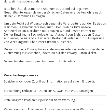
Wetter
Wetterunabhängig
Jochen Schweizer
GmbH
Mühldorfstraße 8
Teilnehmer
81671
München
1 Person
Du erreichst uns telefonisch zu folgenden Zeiten,
außer an bundesweiten Feiertagen:
Mo-Fr: 8-20 Uhr | Sa: 10-16 Uhr
Du möchtest als Firma bestellen?
Sichere Dir attraktive Firmenkunden Vorteile.
+49 89 / 60 60 89 700
Mo-Fr: 9-17 Uhr
b2b@jochen-schweizer.de