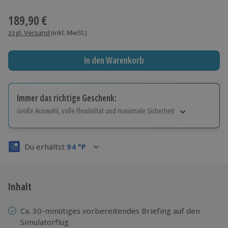
Wähle im nächsten Schritt einen Termin aus
189,90 €
zzgl. Versand
(inkl. MwSt.)
In den Warenkorb
Immer das richtige Geschenk:
Große Auswahl, volle Flexibilität und maximale Sicherheit
Große Auswahl
Über 9.000 Erlebnisse.
Du erhältst
94
°P
Volle Flexibilität
Jeder Gutschein für alle Erlebnisse einlösbar.
Maximale Sicherheit
3 Jahre gültig & verlängerbar.
Inhalt
Ca. 30-minütiges vorbereitendes Briefing auf den
Simulatorflug