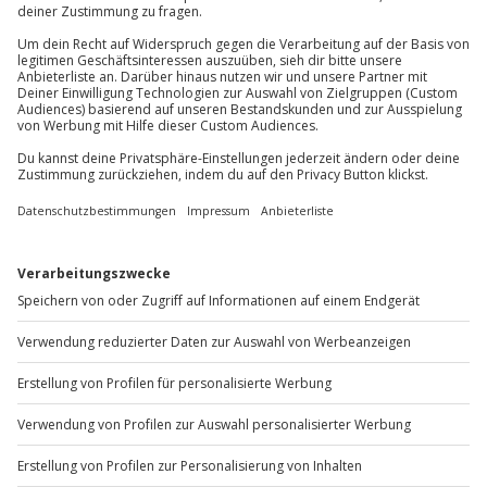
Bei Unwetter wird das Erlebnis verschoben (die
Du erreichst uns telefonisch zu folgenden Zeiten,
Entscheidung obliegt dem Veranstalter)
außer an bundesweiten Feiertagen:
Mo-Fr: 8-20 Uhr | Sa: 10-16 Uhr
Teilnehmer
Gutschein gültig für 1 Person
Du möchtest als Firma bestellen?
Sichere Dir attraktive Firmenkunden Vorteile.
+49 89 / 60 60 89 700
Mo-Fr: 9-17 Uhr
b2b@jochen-schweizer.de
www.b2b.jochen-schweizer.de/
Artikelnummer
:
62906