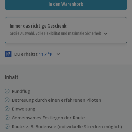
In den Warenkorb
Immer das richtige Geschenk:
Große Auswahl, volle Flexibilität und maximale Sicherheit
Große Auswahl
Über 9.000 Erlebnisse.
Du erhältst
117
°P
Volle Flexibilität
Jeder Gutschein für alle Erlebnisse einlösbar.
Maximale Sicherheit
3 Jahre gültig & verlängerbar.
Inhalt
Rundflug
Betreuung durch einen erfahrenen Piloten
Einweisung
Gemeinsames Festlegen der Route
Route: z. B. Bodensee (individuelle Strecken möglich)