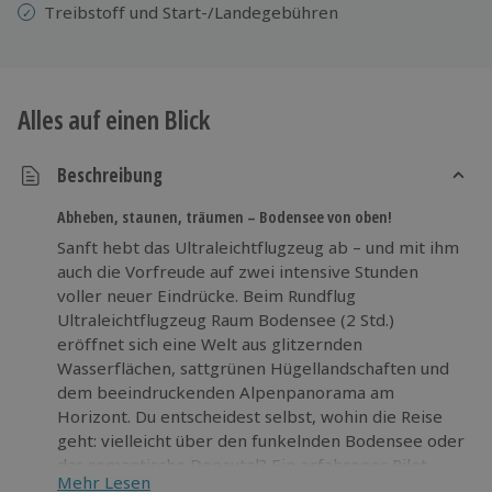
Treibstoff und Start-/Landegebühren
Alles auf einen Blick
Beschreibung
Abheben, staunen, träumen – Bodensee von oben!
Sanft hebt das Ultraleichtflugzeug ab – und mit ihm
auch die Vorfreude auf zwei intensive Stunden
voller neuer Eindrücke. Beim Rundflug
Ultraleichtflugzeug Raum Bodensee (2 Std.)
eröffnet sich eine Welt aus glitzernden
Wasserflächen, sattgrünen Hügellandschaften und
dem beeindruckenden Alpenpanorama am
Horizont. Du entscheidest selbst, wohin die Reise
geht: vielleicht über den funkelnden Bodensee oder
das romantische Donautal? Ein erfahrener Pilot
Mehr Lesen
begleitet dich und bringt dich sicher zu den