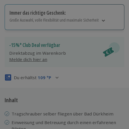
Immer das richtige Geschenk:
Große Auswahl, volle Flexibilität und maximale Sicherheit
Große Auswahl
Über 9.000 Erlebnisse.
Volle Flexibilität
-15%* Club Deal verfügbar
Jeder Gutschein für alle Erlebnisse einlösbar.
Direktabzug im Warenkorb
Maximale Sicherheit
Melde dich hier an
3 Jahre gültig & verlängerbar.
Du erhältst
109
°P
Inhalt
Tragschrauber selber fliegen über Bad Dürkheim
Einweisung
und
Betreuung durch einen erfahrenen
Piloten