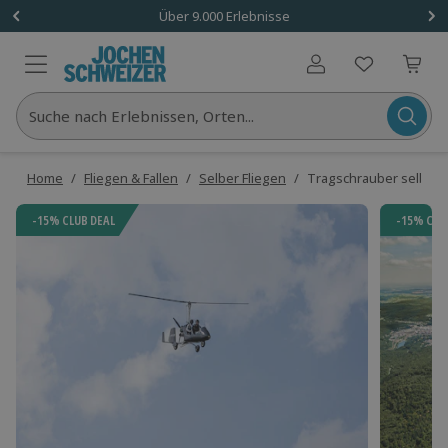
Über 9.000 Erlebnisse
Benutzerkonto
Suche nach Erlebnissen, Orten...
Home
/
Fliegen & Fallen
/
Selber Fliegen
/
Tragschrauber selber f
-15% CLUB DEAL
-15% CLU