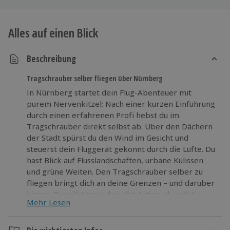
Alles auf einen Blick
Beschreibung
Tragschrauber selber fliegen über Nürnberg
In Nürnberg startet dein Flug-Abenteuer mit
purem Nervenkitzel: Nach einer kurzen Einführung
durch einen erfahrenen Profi hebst du im
Tragschrauber direkt selbst ab. Über den Dächern
der Stadt spürst du den Wind im Gesicht und
steuerst dein Fluggerät gekonnt durch die Lüfte. Du
hast Blick auf Flusslandschaften, urbane Kulissen
und grüne Weiten. Den Tragschrauber selber zu
fliegen bringt dich an deine Grenzen – und darüber
hinaus. Du willst raus, du willst Action, du willst
Mehr Lesen
wachsen? Dann ist dieses einmalige Erlebnis in
Nürnberg genau das Richtige für dich!