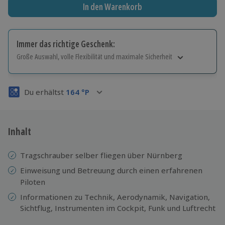
In den Warenkorb
Immer das richtige Geschenk:
Große Auswahl, volle Flexibilität und maximale Sicherheit
Große Auswahl
Über 9.000 Erlebnisse.
Du erhältst
164
°P
Volle Flexibilität
Jeder Gutschein für alle Erlebnisse einlösbar.
Maximale Sicherheit
3 Jahre gültig & verlängerbar.
Inhalt
Tragschrauber selber fliegen über Nürnberg
Einweisung
und
Betreuung durch einen erfahrenen
Piloten
Informationen zu Technik, Aerodynamik, Navigation,
Sichtflug, Instrumenten im Cockpit, Funk und Luftrecht