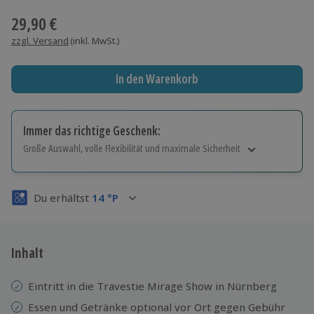
29,90 €
zzgl. Versand
(inkl. MwSt.)
In den Warenkorb
Immer das richtige Geschenk:
Große Auswahl, volle Flexibilität und maximale Sicherheit
Große Auswahl
Über 9.000 Erlebnisse.
Du erhältst
14
°P
Volle Flexibilität
Jeder Gutschein für alle Erlebnisse einlösbar.
Maximale Sicherheit
3 Jahre gültig & verlängerbar.
Inhalt
Eintritt in die Travestie Mirage Show in Nürnberg
Essen und Getränke optional vor Ort gegen Gebühr