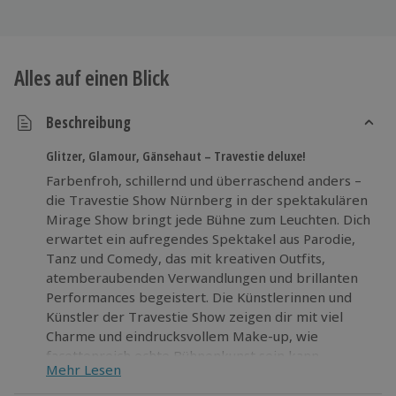
Alles auf einen Blick
Beschreibung
Glitzer, Glamour, Gänsehaut – Travestie deluxe!
Farbenfroh, schillernd und überraschend anders –
die Travestie Show Nürnberg in der spektakulären
Mirage Show bringt jede Bühne zum Leuchten. Dich
erwartet ein aufregendes Spektakel aus Parodie,
Tanz und Comedy, das mit kreativen Outfits,
atemberaubenden Verwandlungen und brillanten
Performances begeistert. Die Künstlerinnen und
Künstler der Travestie Show zeigen dir mit viel
Charme und eindrucksvollem Make-up, wie
facettenreich echte Bühnenkunst sein kann.
Mehr Lesen
Während du dich entspannt zurücklehnst, kannst du
auf Wunsch sogar leckere Drinks und Speisen