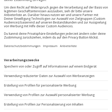
Du erreichst uns telefonisch zu folgenden Zeiten,
außer an bundesweiten Feiertagen:
Mo-Fr: 8-20 Uhr | Sa: 10-16 Uhr
Du möchtest als Firma bestellen?
Sichere Dir attraktive Firmenkunden Vorteile.
+49 89 / 60 60 89 700
Mo-Fr: 9-17 Uhr
b2b@jochen-schweizer.de
www.b2b.jochen-schweizer.de/
Artikelnummer
:
62917