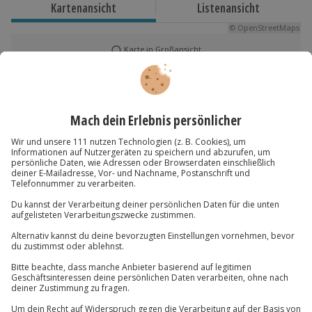
Kartenansicht
Listenansicht
reagiert. Wage etwas Neues, wachse über dich
Gesamtdauer: ca. 1-1,5 Stunden
hinaus und genieße es, im Winter in Maurach dem
© OpenStreetMaps
Reine Flugdauer: ca. 15 Minuten
Himmel ganz nah zu sein.
Karte in Großansicht
Verfügbarkeit / Termine
Von Dezember bis April zu bestimmten
Du hast noch Fragen?
Terminen verfügbar
Teilnahmebedingungen
089 / 70 80 90 55
Mindestalter: 7 Jahre (unter 18 Jahren nur mit
Kontakt & FAQ
Einverständniserklärung eines
Erziehungsberechtigten)
Körpergröße: mind. 1,20 m
Jochen Schweizer
GmbH
Gewicht: max. 120 kg
Mühldorfstraße 8
Keine Hinweise auf körperliche oder psychische
81671
München
Beeinträchtigungen
Du erreichst uns telefonisch zu folgenden Zeiten,
außer an bundesweiten Feiertagen:
Ausrüstung & Kleidung
Mo-Fr: 8-20 Uhr | Sa: 10-16 Uhr
Mitzubringen: wettergerechte und warme