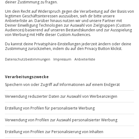
Du erreichst uns telefonisch zu folgenden Zeiten,
Kleiderordnung: dem Anlass entsprechend
außer an bundesweiten Feiertagen:
Mo-Fr: 8-20 Uhr | Sa: 10-16 Uhr
Du möchtest als Firma bestellen?
Sichere Dir attraktive Firmenkunden Vorteile.
+49 89 / 60 60 89 700
Mo-Fr: 9-17 Uhr
b2b@jochen-schweizer.de
www.b2b.jochen-schweizer.de/
Artikelnummer
:
60087