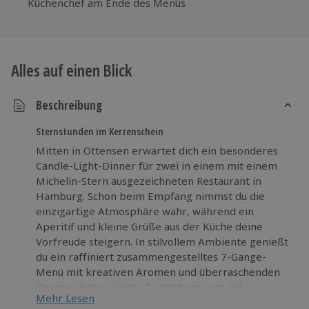
Küchenchef am Ende des Menüs
Alles auf einen Blick
Beschreibung
Sternstunden im Kerzenschein
Mitten in Ottensen erwartet dich ein besonderes
Candle-Light-Dinner für zwei in einem mit einem
Michelin-Stern ausgezeichneten Restaurant in
Hamburg. Schon beim Empfang nimmst du die
einzigartige Atmosphäre wahr, während ein
Aperitif und kleine Grüße aus der Küche deine
Vorfreude steigern. In stilvollem Ambiente genießt
du ein raffiniert zusammengestelltes 7-Gänge-
Menü mit kreativen Aromen und überraschenden
Kompositionen. Jeder Gang überzeugt mit
Mehr Lesen
erlesenen Zutaten und viel Liebe zum Detail. Der