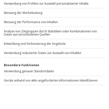
Andere Produkte entdecken
-15% CLUB DEAL
Candle Light Dinner im
Wein- & Schokoladen
Sterne-Restaurant für 2
Seminar für 2
Hamburg
Hamburg
Hamburg
2 Personen
2 Personen
499,90 €
187,90 €
3
(1)