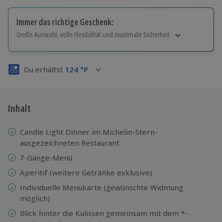
Immer das richtige Geschenk:
Große Auswahl, volle Flexibilität und maximale Sicherheit
Große Auswahl
Über 9.000 Erlebnisse.
Du erhältst
124
°P
Volle Flexibilität
Jeder Gutschein für alle Erlebnisse einlösbar.
Maximale Sicherheit
3 Jahre gültig & verlängerbar.
Inhalt
Candle Light Dinner im Michelin-Stern-
ausgezeichneten Restaurant
7-Gänge-Menü
Aperitif (weitere Getränke exklusive)
Individuelle Menükarte (gewünschte Widmung
möglich)
Blick hinter die Kulissen gemeinsam mit dem *-