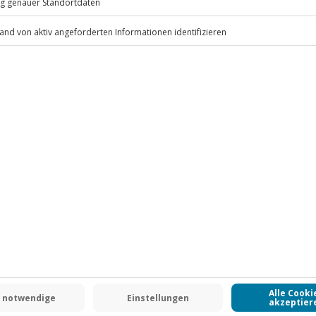
wird das Erlebnis verschoben (die
r)
.
Fr: 9-17 Uhr
leidung, 1 Flasche Wasser o. Ä.
www.b2b.jochen-schweizer.de/
lm optional (Helmpflicht besteht
-15% CLUB DEAL