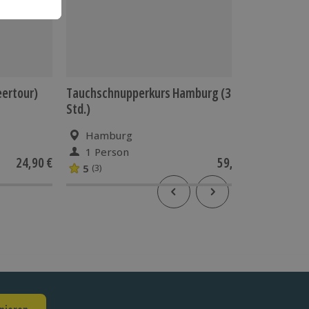
eertour)
Tauchschnupperkurs Hamburg (3
Gin Tas
Std.)
Hamburg
Ham
1 Person
1 Pe
24,90 €
59,90 €
5
(3)