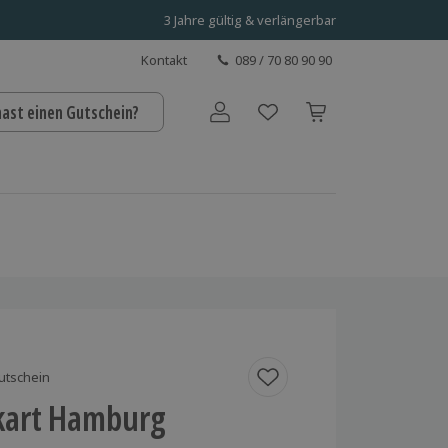
3 Jahre gültig & verlängerbar
Kontakt
089 / 70 80 90 90
hast einen Gutschein?
Benutzerkonto
utschein
kart Hamburg