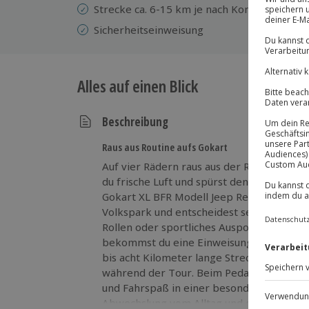
Strecke ca. 6-15 km je nach Kondition der 
Sicherheitseinweisung
Alles auf einen Blick
Beschreibung
Raus aus Routine aufs Gokart
Auf vier Rädern raus aus der Routine: Be
du frische Luft und spürst den Fahrtwind 
Gokart XL BFR Modell Jeep Revolution fäh
Volkspark und entscheidest selbst über 
Rollen oder sportliches Auspowern – du ha
bekommst du eine Einweisung sowie passe
bis acht Kilometer lange Strecke. Auf Wun
während der Tour. Beim Pedal Gokart fah
und Fahrspaß in einer besonderen Kombina
Abwechslung vom Alltag und eine neue Ar