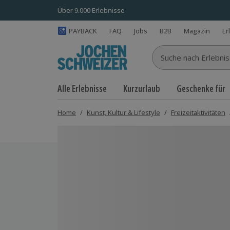
Über 9.000 Erlebnisse
PAYBACK
FAQ
Jobs
B2B
Magazin
Er
Suche nach Erlebnisse
Alle Erlebnisse
Kurzurlaub
Geschenke für
Home
/
Kunst, Kultur & Lifestyle
/
Freizeitaktivitäten
Bild 1 von 5