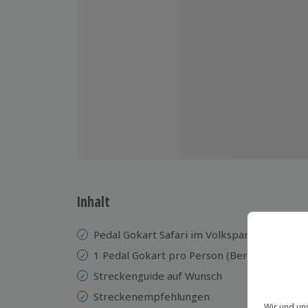
Inhalt
Pedal Gokart Safari im Volkspark
1 Pedal Gokart pro Person (Berg Pedal GoK
Streckenguide auf Wunsch
Streckenempfehlungen