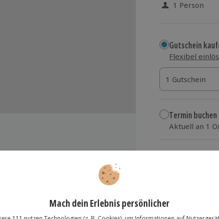
1 Person
Gutschein kauf
Flexibel einlö
1 Gutschein
1 Gutschein
1 Gutschein
Termin buchen
Aktuell an 1 O
Wähle im nächs
29,90 €
zzgl. Versand
(inkl.
art XL BFR Model Jeep Revolution)