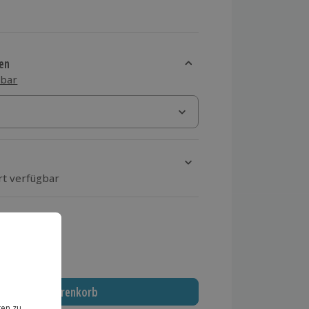
en
sbar
rt verfügbar
ten Schritt einen Termin aus
 MwSt.)
In den Warenkorb