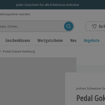
Jeder Gutschein für alle Erlebnisse einlösbar
lebnispartner werden
Du 
n...
Geschenkboxen
Wertgutscheine
Neu
Angebote
/
Pedal Gokart Hamburg
Jochen Schweizer G
Pedal Go