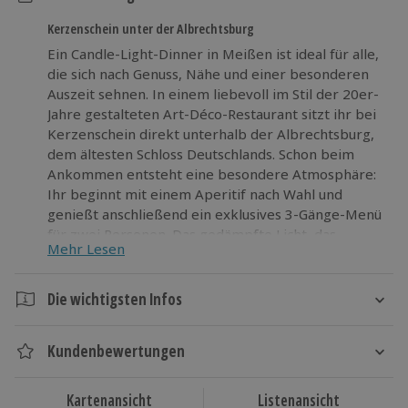
Kerzenschein unter der Albrechtsburg
Ein Candle-Light-Dinner in Meißen ist ideal für alle,
die sich nach Genuss, Nähe und einer besonderen
Auszeit sehnen. In einem liebevoll im Stil der 20er-
Jahre gestalteten Art-Déco-Restaurant sitzt ihr bei
Kerzenschein direkt unterhalb der Albrechtsburg,
dem ältesten Schloss Deutschlands. Schon beim
Ankommen entsteht eine besondere Atmosphäre:
Ihr beginnt mit einem Aperitif nach Wahl und
genießt anschließend ein exklusives 3-Gänge-Menü
für zwei Personen. Das gedämpfte Licht, das
Mehr Lesen
stilvolle Ambiente und die außergewöhnliche Lage
sorgen für einen stimmungsvollen Abend in ruhiger
Umgebung. Jeder Gang wird in entspannter
Die wichtigsten Infos
Atmosphäre serviert und lädt dazu ein, den
Dauer
Moment bewusst zu erleben. Dieses Candle-Light-
Kundenbewertungen
Dinner in Meißen bietet eine schöne Gelegenheit,
Ca. 2,5 Stunden
gemeinsam Zeit zu verbringen und den Alltag
hinter sich zu lassen.
Kartenansicht
Listenansicht
Verfügbarkeit / Termine