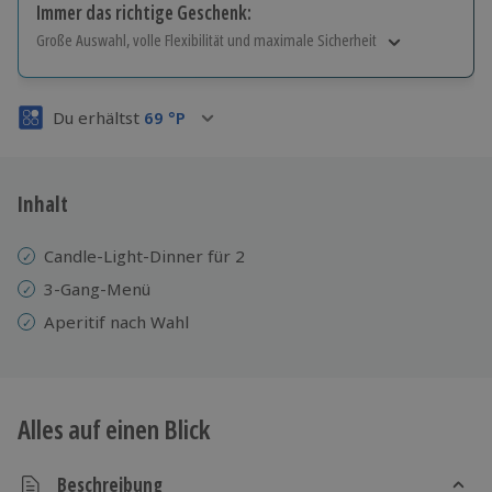
Immer das richtige Geschenk:
Große Auswahl, volle Flexibilität und maximale Sicherheit
Große Auswahl
Über 9.000 Erlebnisse.
Du erhältst
69
°P
Volle Flexibilität
Jeder Gutschein für alle Erlebnisse einlösbar.
Maximale Sicherheit
3 Jahre gültig & verlängerbar.
Inhalt
Candle-Light-Dinner für 2
3-Gang-Menü
Aperitif nach Wahl
Alles auf einen Blick
Beschreibung