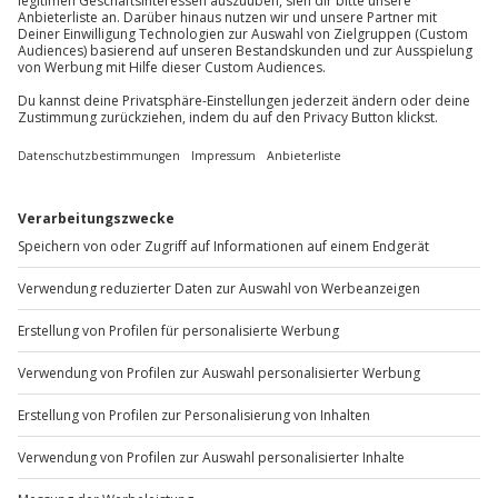
Du möchtest als Firma bestellen?
Sichere Dir attraktive Firmenkunden Vorteile.
+49 89 / 60 60 89 700
Mo-Fr: 9-17 Uhr
b2b@jochen-schweizer.de
www.b2b.jochen-schweizer.de/
Artikelnummer
:
65759
Andere Produkte entdecken