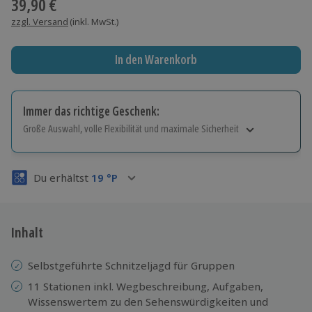
39,90 €
zzgl. Versand
(inkl. MwSt.)
In den Warenkorb
Immer das richtige Geschenk:
Große Auswahl, volle Flexibilität und maximale Sicherheit
Große Auswahl
Über 9.000 Erlebnisse.
Du erhältst
19
°P
Volle Flexibilität
Jeder Gutschein für alle Erlebnisse einlösbar.
Maximale Sicherheit
3 Jahre gültig & verlängerbar.
Inhalt
Selbstgeführte Schnitzeljagd für Gruppen
11 Stationen inkl. Wegbeschreibung, Aufgaben,
Wissenswertem zu den Sehenswürdigkeiten und